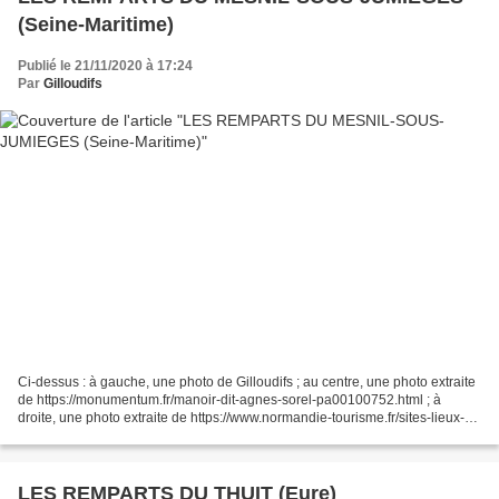
(Seine-Maritime)
Publié le 21/11/2020 à 17:24
Par
Gilloudifs
Ci-dessus : à gauche, une photo de Gilloudifs ; au centre, une photo extraite
de https://monumentum.fr/manoir-dit-agnes-sorel-pa00100752.html ; à
droite, une photo extraite de https://www.normandie-tourisme.fr/sites-lieux-
de-visites/manoir-agnes-sorel/...
LES REMPARTS DU THUIT (Eure)