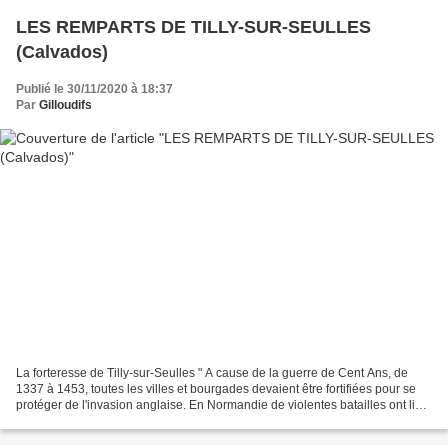
agricole/temoignages/MFR_SSauveur_L_150e_ecoleCOIGNY.pdf...
LES REMPARTS DE TILLY-SUR-SEULLES
(Calvados)
Publié le 30/11/2020 à 18:37
Par
Gilloudifs
La forteresse de Tilly-sur-Seulles " A cause de la guerre de Cent Ans, de
1337 à 1453, toutes les villes et bourgades devaient être fortifiées pour se
protéger de l'invasion anglaise. En Normandie de violentes batailles ont lieu.
A Tilly, qui n'était,...