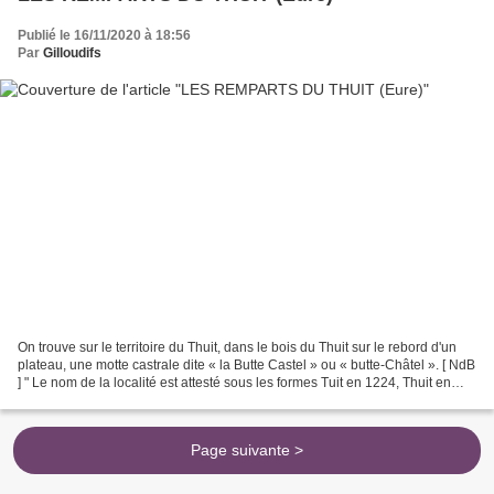
Publié le 16/11/2020 à 18:56
Par
Gilloudifs
On trouve sur le territoire du Thuit, dans le bois du Thuit sur le rebord d'un
plateau, une motte castrale dite « la Butte Castel » ou « butte-Châtel ». [ NdB
] " Le nom de la localité est attesté sous les formes Tuit en 1224, Thuit en
1409. Thuit est...
Page suivante >