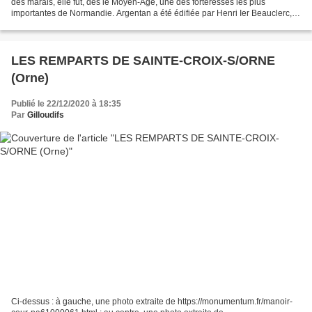
des marais, elle fut, dès le Moyen-Age, une des forteresses les plus
importantes de Normandie. Argentan a été édifiée par Henri Ier Beauclerc,
duc de Normandie et roi d'Angleterre...
LES REMPARTS DE SAINTE-CROIX-S/ORNE
(Orne)
Publié le 22/12/2020 à 18:35
Par
Gilloudifs
Ci-dessus : à gauche, une photo extraite de https://monumentum.fr/manoir-