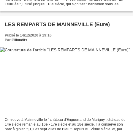
Feuilliée ", utilisé jusqu'au 18e siècle, qui signifiait " habitation sous les
feuilles ", donc...
LES REMPARTS DE MAINNEVILLE (Eure)
Publié le 14/12/2020 à 19:16
Par
Gilloudifs
On trouve à Mainneville le " château d'Enguerrand de Marigny ; château du
14e siècle remanié au 16e - 17e siècle et au 18e siècle. Il a conservé son
parc à gibier. " [1] Les sept villes de Bleu " Depuis le 12ème siècle, et, par un