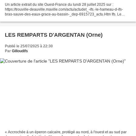
Un article extrait du site Ouest-France du lundi 28 juillet 2025 sur :
https://trouville-deauville.maville.com/actu/actudet_-ifs.-le-hameau-d-ifs-
bras-sauve-des-eaux-grace-au-bassin-_dep-6915723_actu.Htm Ifs. Le
hameau d’Ifs Bras sauvé des eaux grâce...
LES REMPARTS D'ARGENTAN (Orne)
Publié le 25/07/2025 à 22:30
Par
Gilloudifs
« Accrochée à un éperon calcaire, protégé au nord, à l'ouest et au sud par