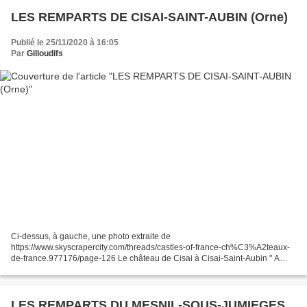
LES REMPARTS DE CISAI-SAINT-AUBIN (Orne)
Publié le 25/11/2020 à 16:05
Par
Gilloudifs
Ci-dessus, à gauche, une photo extraite de
https://www.skyscrapercity.com/threads/castles-of-france-ch%C3%A2teaux-
de-france.977176/page-126 Le château de Cisai à Cisai-Saint-Aubin " A
quelques kilomètres de Gacé, près d'une bourgade aux ruelles étroites...
LES REMPARTS DU MESNIL-SOUS-JUMIEGES