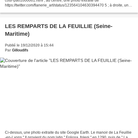
cour-pa61000061.html ; au centre, une photo extraite de
https://twitter.com/flanerie_art/status/123564104630394470 5 ; à droite, une
photo extraite de
https://twitter.com/flanerie_art/status/123564104630394470...
LES REMPARTS DE LA FEUILLIE (Seine-
Maritime)
Publié le 19/12/2020 à 15:44
Par
Gilloudifs
Ci-dessus, une photo extraite du site Google Earth. Le manoir de La Feuillie
-en-Lyons " Il provient du nom latin " Foliosa, folegi " en 1290, puis de " La