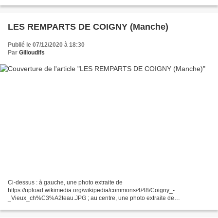
acte officiel, depuis...
LES REMPARTS DE COIGNY (Manche)
Publié le 07/12/2020 à 18:30
Par
Gilloudifs
Ci-dessus : à gauche, une photo extraite de
https://upload.wikimedia.org/wikipedia/commons/4/48/Coigny_-
_Vieux_ch%C3%A2teau.JPG ; au centre, une photo extraite de
https://chlorofil.fr/fileadmin/user_upload/01-systeme/structuration/histoire-
enseignement-