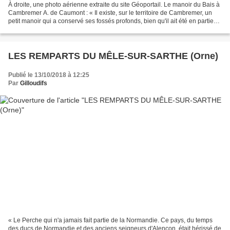
À droite, une photo aérienne extraite du site Géoportail. Le manoir du Bais à
Cambremer A. de Caumont : « Il existe, sur le territoire de Cambremer, un
petit manoir qui a conservé ses fossés profonds, bien qu'il ait été en partie
détruit au moment de...
LES REMPARTS DU MÊLE-SUR-SARTHE (Orne)
Publié le 13/10/2018 à 12:25
Par
Gilloudifs
« Le Perche qui n'a jamais fait partie de la Normandie. Ce pays, du temps
des ducs de Normandie et des anciens seigneurs d'Alençon, était hérissé de