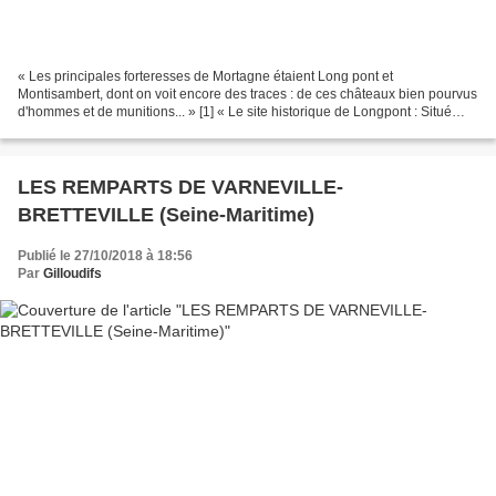
« Les principales forteresses de Mortagne étaient Long pont et
Montisambert, dont on voit encore des traces : de ces châteaux bien pourvus
d'hommes et de munitions... » [1] « Le site historique de Longpont : Situé
près de la confluence de l’Hoëne avec...
LES REMPARTS DE VARNEVILLE-
BRETTEVILLE (Seine-Maritime)
Publié le 27/10/2018 à 18:56
Par
Gilloudifs