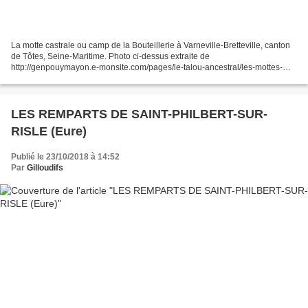
La motte castrale ou camp de la Bouteillerie à Varneville-Bretteville, canton
de Tôtes, Seine-Maritime. Photo ci-dessus extraite de
http://genpouymayon.e-monsite.com/pages/le-talou-ancestral/les-mottes-
castrales.html 1871, abbé Cochet : « Varneville-Bretteville...
LES REMPARTS DE SAINT-PHILBERT-SUR-
RISLE (Eure)
Publié le 23/10/2018 à 14:52
Par
Gilloudifs