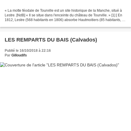
« La motte féodale de Tourville est un site historique de la Manche, situé à
Lestre. [NdB] « Il se situe dans l'enceinte du château de Tourville. » [1] [ En
1812, Lestre (568 habitants en 1806) absorbe Hautmoitiers (85 habitants, au
nord-ouest du territoire)...
LES REMPARTS DU BAIS (Calvados)
Publié le 16/10/2018 à 22:16
Par
Gilloudifs