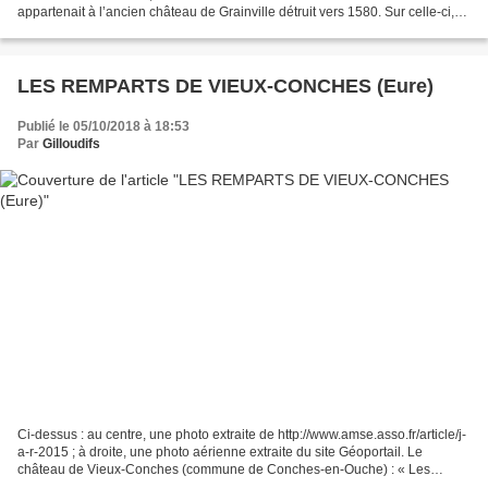
appartenait à l’ancien château de Grainville détruit vers 1580. Sur celle-ci,
un colombier a été...
LES REMPARTS DE VIEUX-CONCHES (Eure)
Publié le 05/10/2018 à 18:53
Par
Gilloudifs
Ci-dessus : au centre, une photo extraite de http://www.amse.asso.fr/article/j-
a-r-2015 ; à droite, une photo aérienne extraite du site Géoportail. Le
château de Vieux-Conches (commune de Conches-en-Ouche) : « Les
éléments de cet article sont extraits...