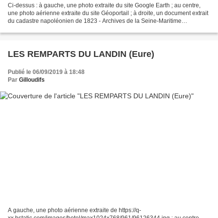
Ci-dessus : à gauche, une photo extraite du site Google Earth ; au centre,
une photo aérienne extraite du site Géoportail ; à droite, un document extrait
du cadastre napoléonien de 1823 - Archives de la Seine-Maritime
http://www.archivesdepartementales76.net/...
LES REMPARTS DU LANDIN (Eure)
Publié le 06/09/2019 à 18:48
Par
Gilloudifs
A gauche, une photo aérienne extraite de https://q-
xx.bstatic.com/images/hotel/max1024x768/961/96126344.jpg ; au centre,