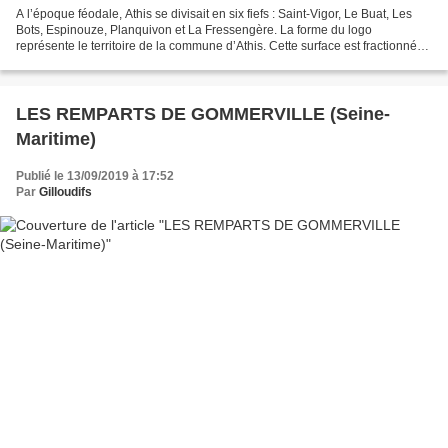
A l’époque féodale, Athis se divisait en six fiefs : Saint-Vigor, Le Buat, Les
Bots, Espinouze, Planquivon et La Fressengère. La forme du logo
représente le territoire de la commune d’Athis. Cette surface est fractionnée
en six, représentant les 6 fiefs...
LES REMPARTS DE GOMMERVILLE (Seine-
Maritime)
Publié le 13/09/2019 à 17:52
Par
Gilloudifs