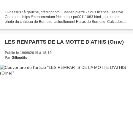
Ci-dessus : à gauche, crédit photo : Bastien.pierre - Sous licence Creative
Commons https://monumentum.fr/chateau-pa00111083.html ; au centre
photo du château de Bernesq, actuellement Haras de Bernesq, Calvados
Crédit : Frédéric Amiel Sous licence Creative...
LES REMPARTS DE LA MOTTE D'ATHIS (Orne)
Publié le 19/09/2019 à 18:19
Par
Gilloudifs