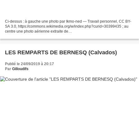
Ci-dessus : à gauche une photo par Ikmo-ned — Travail personnel, CC BY-
SA 3.0, https://commons.wikimedia.org/w/index.php?curid=30399435 ; au
centre une photo aérienne extraite de
https://www.chaslerie.fr/blog/message/44025 ; à droite, une photo extraite...
LES REMPARTS DE BERNESQ (Calvados)
Publié le 24/09/2019 à 20:17
Par
Gilloudifs