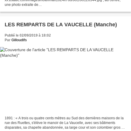
une photo extraite de
https://marinas.com/view/landmark/vqsv6_Le_Landin_Castle_Landmark_Le
_Landin_High_Normandy_France#&gid=1&pid=1...
LES REMPARTS DE LA VAUCELLE (Manche)
Publié le 02/09/2019 à 18:02
Par
Gilloudifs
1891 : « A trois ou quatre cents mètres au Sud des dernières maisons de la
rue des Ruettes, s'élève le manoir de La Vaucelle, avec ses bâtiments
disparates, sa chapelle abandonnée, sa large cour et son colombier gros et