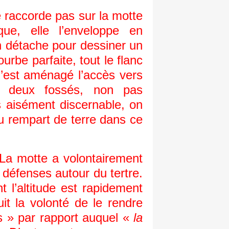
accorde pas sur la motte
que, elle l’enveloppe en
en détache pour dessiner un
rbe parfaite, tout le flanc
qu’est aménagé l’accès vers
es deux fossés, non pas
s aisément discernable, on
u rempart de terre dans ce
 La motte a volontairement
 défenses autour du tertre.
 l’altitude est rapidement
it la volonté de le rendre
is » par rapport auquel «
la