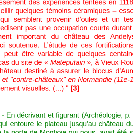
issement des expériences tentées en 1118
cueillir quelques témoins céramiques – ess
qui semblent provenir d’oules et un t
tredisent pas une occupation courte durant
ivement important du château des Ande
ici soutenue. L’étude de ces fortificati
s peut être variable de quelques centai
 cas du site de «
Mateputain
», à Vieux-Rou
 château destiné à assurer le blocus d’A
es et "contre-châteaux" en Normandie (11e-1
tement visuelles. (...) "
[3]
 En décrivant et figurant (Archéologie, p.
 qui entoure le plateau jusqu'au château d
 la porte de Montjoie qui nous, avait été 