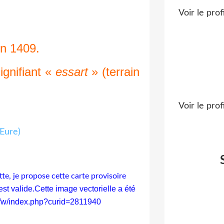
Voir le prof
n 1409.
ignifiant «
essart
» (terrain
Voir le prof
te, je propose cette carte provisoire
st valide.Cette image vectorielle a été
g/w/index.php?curid=2811940