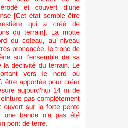
s érodé et couvert d’une
nse [Cet état semble être
estière qui a créé de
ons du terrain]. La motte
ord du coteau, au niveau
très prononcée, le tronc de
ène sur l’ensemble de sa
 la déclivité du terrain. Le
portant vers le nord où
û être apportée pour créer
esure aujourd’hui 14 m de
ceinture pas complètement
st ouvert sur la forte pente
, une bande n’a pas été
un pont de terre.