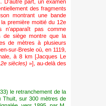
. D’autre part, un examen
entiellement des fragments
esson montrant une bande
 la première moitié du 12e
lys n’apparaît pas comme
ons de siège montre que la
nes de mètres à plusieurs
en-sur-Bresle où, en 1119,
umale, à 8 km [Jacques Le
2e siècles)
»], au-delà des
 33) le retranchement de la
u Thuit, sur 300 mètres de
signalée, vers 1895, par M.