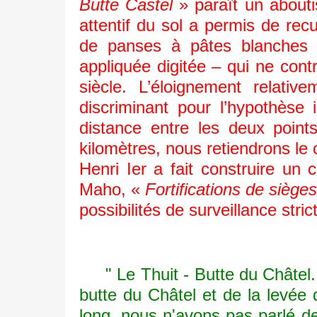
Butte Castel
» paraît un about
attentif du sol a permis de re
de panses à pâtes blanches 
appliquée digitée – qui ne con
siècle. L’éloignement relat
discriminant pour l’hypothèse 
distance entre les deux point
kilomètres, nous retiendrons le
Henri Ier a fait construire un
Maho, «
Fortifications de sièg
possibilités de surveillance stric
" Le Thuit - Butte du Châtel. -
butte du Châtel et de la levée
long, nous n'avons pas parlé de