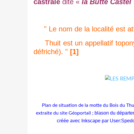
castrale
dite «
la Butte Castel
" Le nom de la localité est at
Thuit est un appellatif topon
défriché). "
[1]
Plan de situation de la motte du Bois du Thu
blason du départem
extraite du site Géoportail ;
créée avec Inkscape par User:Sped