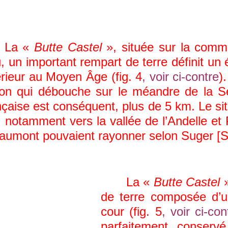
La «
Butte Castel
», située sur la comm
 un important rempart de terre définit un 
rieur au Moyen Âge (fig. 4
,
voir ci-contre
)
llon qui débouche sur le méandre de la S
nçaise est conséquent, plus de 5 km. Le sit
 notamment vers la vallée de l’Andelle et 
umont pouvaient rayonner selon Suger [Sug
La «
Butte Castel
»
de terre composée d’u
cour (fig. 5
, voir ci-con
parfaitement conservé