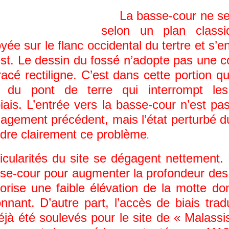
La basse-cour ne se r
selon un plan classi
yée sur le flanc occidental du tertre et s’
st. Le dessin du fossé n’adopte pas une cou
racé rectiligne. C’est dans cette portion 
té du pont de terre qui interrompt l
iais. L’entrée vers la basse-cour n’est pa
nagement précédent, mais l’état perturbé d
dre clairement ce problème
.
icularités du site se dégagent nettement.
basse-cour pour augmenter la profondeur des
rise une faible élévation de la motte dont
nant. D’autre part, l’accès de biais tradu
 déjà été soulevés pour le site de « Malass