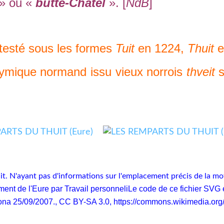
» ou «
butte-Châtel
». [
NdB
]
testé sous les formes
Tuit
en 1224,
Thuit
e
ymique normand issu vieux norrois
thveit
s
it. N'ayant pas d'informations sur l'emplacement précis de la mot
ent de l'Eure par Travail personneliLe code de ce fichier SVG e
ona 25/09/2007., CC BY-SA 3.0,
https://commons.wikimedia.or