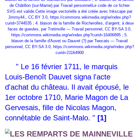
de Châtillon (sur-Marne) par Travail personneliLe code de ce fichier
SVG est valide.Cette image vectorielle a été créée avec Inkscape par
Jimmy44., CC BY 3.0,
https://commons.wikimedia.org/w/index.php?
curid=3744535
; 4. blason de la famille de Rocherolles, d’argent, à deux
faces de gueules, par Tretinville — Travail personnel, CC BY-SA 3.0,
https://commons.wikimedia.org/w/index.php?curid=16406895
; 5.
blason de la famille d'Auvet ou Dauvet (?) par Twocats — Travail
personnel, CC BY-SA 3.0,
https://commons.wikimedia.org/w/index.php?
curid=21164900
" Le 16 février 1711, le marquis
Louis-Benoît Dauvet signa l'acte
d'achat du château. Il avait épousé, le
1er octobre 1710, Marie Magon de La
Gervesais, fille de Nicolas Magon,
connétable de Saint-Malo. "
[1]