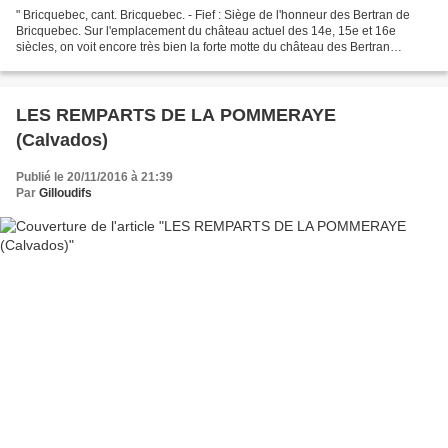
" Bricquebec, cant. Bricquebec. - Fief : Siège de l'honneur des Bertran de
Bricquebec. Sur l'emplacement du château actuel des 14e, 15e et 16e
siècles, on voit encore très bien la forte motte du château des Bertran
aujourd'hui surmontée d'un donjon décagonal....
LES REMPARTS DE LA POMMERAYE
(Calvados)
Publié le 20/11/2016 à 21:39
Par
Gilloudifs