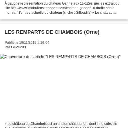
À gauche représentation du château Ganne aux 11-12es siècles extrait du
site http://www.lafabuleuseepopee.com/chateau-ganne/ ; à droite photo
montrant l'entrée actuelle du château (cliché : Gilloudifs) « Le château
Ganne est un ancien château dont les...
LES REMPARTS DE CHAMBOIS (Orne)
Publié le 19/11/2016 à 16:04
Par
Gilloudifs
« Le château de Chambois est un ancien château fort, dont il ne subsiste