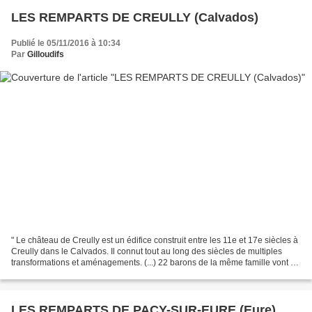
LES REMPARTS DE CREULLY (Calvados)
Publié le 05/11/2016 à 10:34
Par
Gilloudifs
" Le château de Creully est un édifice construit entre les 11e et 17e siècles à
Creully dans le Calvados. Il connut tout au long des siècles de multiples
transformations et aménagements. (...) 22 barons de la même famille vont se
succéder dans le château...
LES REMPARTS DE PACY-SUR-EURE (Eure)