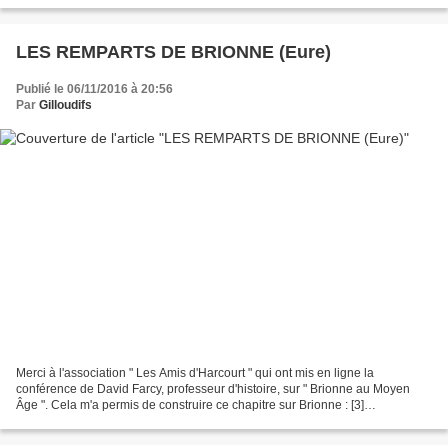
puisque celui-ci est en cours...
LES REMPARTS DE BRIONNE (Eure)
Publié le 06/11/2016 à 20:56
Par
Gilloudifs
Merci à l'association " Les Amis d'Harcourt " qui ont mis en ligne la
conférence de David Farcy, professeur d'histoire, sur " Brionne au Moyen
Âge ". Cela m'a permis de construire ce chapitre sur Brionne : [3]
http://www.lesamisdharcourt.fr/wordpress/wp-content/uploads/Brionne-au-
moyen-age-.pdf...