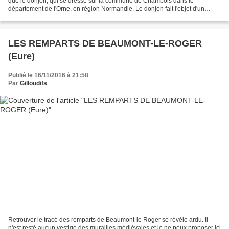
que le donjon, qui se dresse sur la commune de Chambois dans le
département de l'Orne, en région Normandie. Le donjon fait l'objet d'un
classement au titre des Monuments historiques...
LES REMPARTS DE BEAUMONT-LE-ROGER
(Eure)
Publié le 16/11/2016 à 21:58
Par
Gilloudifs
Retrouver le tracé des remparts de Beaumont-le Roger se révèle ardu. Il
n'est resté aucun vestige des murailles médiévales et je ne peux proposer ici