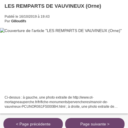
LES REMPARTS DE VAUVINEUX (Orne)
Publié le 16/10/2019 à 19:43
Par
Gilloudifs
Ci-dessus : à gauche, une photo extraite de http://www.ot-
mortagneauperche.fr/fr/fiche-monuments/pervencheres/manoir-de-
vauvineux-PCUNOR061FS000BH.html ; à droite, une photo extraite de
https://audregnies-labataille.skyrock.com/2955262231-Le-vicomte-Henri-
Pottin-de-Vauvineux.html...
< Page précédente
Page suivante >