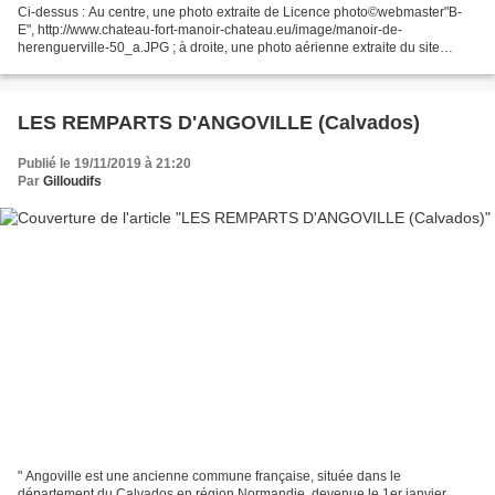
Ci-dessus : Au centre, une photo extraite de Licence photo©webmaster"B-
E", http://www.chateau-fort-manoir-chateau.eu/image/manoir-de-
herenguerville-50_a.JPG ; à droite, une photo aérienne extraite du site
Google Earth. " Hérenguerville est une commune...
LES REMPARTS D'ANGOVILLE (Calvados)
Publié le 19/11/2019 à 21:20
Par
Gilloudifs
" Angoville est une ancienne commune française, située dans le
département du Calvados en région Normandie, devenue le 1er janvier