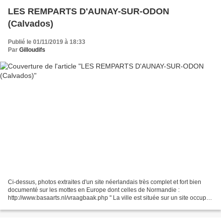
LES REMPARTS D'AUNAY-SUR-ODON
(Calvados)
Publié le 01/11/2019 à 18:33
Par
Gilloudifs
Ci-dessus, photos extraites d'un site néerlandais très complet et fort bien
documenté sur les mottes en Europe dont celles de Normandie :
http://www.basaarts.nl/vraagbaak.php " La ville est située sur un site occupé
déjà à l'époque gallo-romaine, à la...