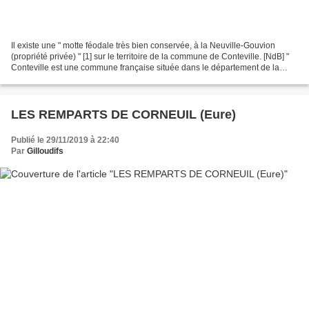
Il existe une " motte féodale très bien conservée, à la Neuville-Gouvion
(propriété privée) " [1] sur le territoire de la commune de Conteville. [NdB] "
Conteville est une commune française située dans le département de la
Seine-Maritime, en Normandie....
LES REMPARTS DE CORNEUIL (Eure)
Publié le 29/11/2019 à 22:40
Par
Gilloudifs