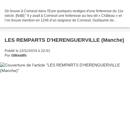
On trouve à Corneuil dans l'Eure quelques vestiges d'une forteresse du 11e
siècle. [NdB] " Il y avait à Corneuil une forteresse au lieu-dit « Château » et
l’on trouve mention en 1246 d’un seigneur de Corneuil, Guillaume de
Minières, ce qui permet de supposer...
LES REMPARTS D'HERENGUERVILLE (Manche)
Publié le 22/11/2019 à 22:01
Par
Gilloudifs