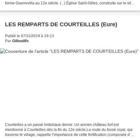
forme Guerrevilla au 12e siècle. (...) Église Saint-Gilles, construite sur le site
de l'ancienne du 12e...
LES REMPARTS DE COURTEILLES (Eure)
Publié le 07/11/2019 à 19:13
Par
Gilloudifs
Courteilles a un passé historique dense. Un ancien château fort est
mentionné à Courteilles dès la fin du 12e siècle.La route du fossé royal, qui
traverse le village, rappelle l’importance de cette fortification (composée d’un
fossé et d’un remblai) sur...