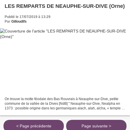
LES REMPARTS DE NEAUPHE-SUR-DIVE (Orne)
Publié le 17/07/2019 à 13:29
Par
Gilloudifs
On trouve la motte féodale des Bas Rouvrais à Neauphe-sur-Dive, petite
commune de la vallée de la Dives [NdB] " Neauphe-sur-Dive, Nealpha en
1373 : possible origine dans les germaniques alach, alah, alcha, « temple »,
et nev, nivi, « nouveau ». La graphie...
< Page précédente
Page suivante >