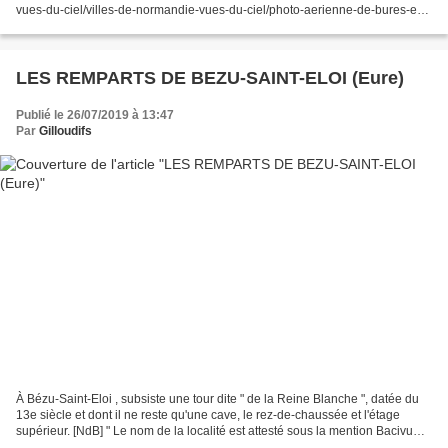
vues-du-ciel/villes-de-normandie-vues-du-ciel/photo-aerienne-de-bures-en-
bray-en-normandie.html ; à droite,une photo...
LES REMPARTS DE BEZU-SAINT-ELOI (Eure)
Publié le 26/07/2019 à 13:47
Par
Gilloudifs
À Bézu-Saint-Eloi , subsiste une tour dite " de la Reine Blanche ", datée du
13e siècle et dont il ne reste qu'une cave, le rez-de-chaussée et l'étage
supérieur. [NdB] " Le nom de la localité est attesté sous la mention Bacivum
superius entre 691 et 706...