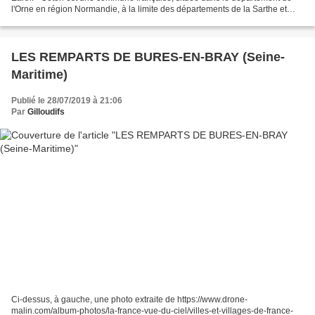
l'Orne en région Normandie, à la limite des départements de la Sarthe et
d'Eure-et-Loir. " [1] " Il n'est...
LES REMPARTS DE BURES-EN-BRAY (Seine-
Maritime)
Publié le 28/07/2019 à 21:06
Par
Gilloudifs
Ci-dessus, à gauche, une photo extraite de https://www.drone-
malin.com/album-photos/la-france-vue-du-ciel/villes-et-villages-de-france-