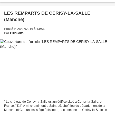
LES REMPARTS DE CERISY-LA-SALLE
(Manche)
Publié le 24/07/2019 à 14:56
Par
Gilloudifs
" Le château de Cerisy-la-Salle est un édifice situé à Cerisy-la-Salle, en
France. " [1] " À mi-chemin entre Saint-Lô, chef-lieu du département de la
Manche et Coutances, siège épiscopal, la commune de Cerisy-la-Salle se
situe au cœur d'une campagne vallonnée...