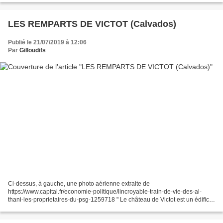
LES REMPARTS DE VICTOT (Calvados)
Publié le 21/07/2019 à 12:06
Par
Gilloudifs
Ci-dessus, à gauche, une photo aérienne extraite de
https://www.capital.fr/economie-politique/lincroyable-train-de-vie-des-al-
thani-les-proprietaires-du-psg-1259718 " Le château de Victot est un édifice
situé à Victot-Pontfol, en France. " [1] " Dans...