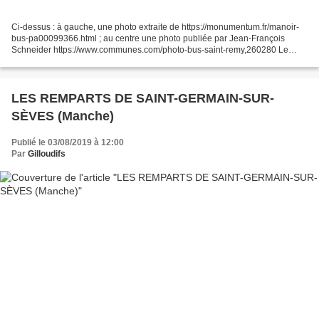
Ci-dessus : à gauche, une photo extraite de https://monumentum.fr/manoir-
bus-pa00099366.html ; au centre une photo publiée par Jean-François
Schneider https://www.communes.com/photo-bus-saint-remy,260280 Le
manoir de Bus, dit manoir de la Dame Blanche...
LES REMPARTS DE SAINT-GERMAIN-SUR-
SÈVES (Manche)
Publié le 03/08/2019 à 12:00
Par
Gilloudifs