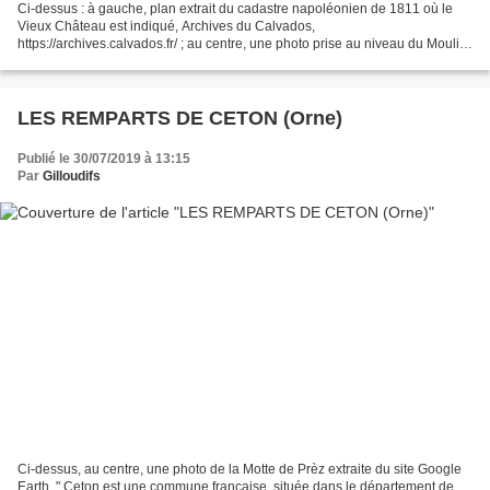
Ci-dessus : à gauche, plan extrait du cadastre napoléonien de 1811 où le
Vieux Château est indiqué, Archives du Calvados,
https://archives.calvados.fr/ ; au centre, une photo prise au niveau du Moulin
Ronceux extraite du site Google Earth ; à droite,...
LES REMPARTS DE CETON (Orne)
Publié le 30/07/2019 à 13:15
Par
Gilloudifs
Ci-dessus, au centre, une photo de la Motte de Prèz extraite du site Google
Earth. " Ceton est une commune française, située dans le département de