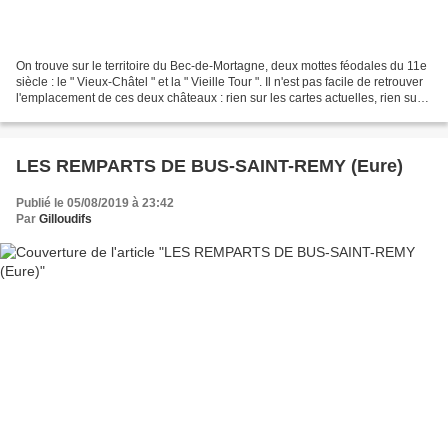
On trouve sur le territoire du Bec-de-Mortagne, deux mottes féodales du 11e
siècle : le " Vieux-Châtel " et la " Vieille Tour ". Il n'est pas facile de retrouver
l'emplacement de ces deux châteaux : rien sur les cartes actuelles, rien sur
le cadastre...
LES REMPARTS DE BUS-SAINT-REMY (Eure)
Publié le 05/08/2019 à 23:42
Par
Gilloudifs