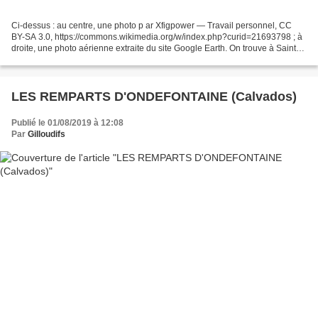
Ci-dessus : au centre, une photo p ar Xfigpower — Travail personnel, CC
BY-SA 3.0, https://commons.wikimedia.org/w/index.php?curid=21693798 ; à
droite, une photo aérienne extraite du site Google Earth. On trouve à Saint-
Germain-sur-Sèves ou Saint-Germain-le-Vicomte...
LES REMPARTS D'ONDEFONTAINE (Calvados)
Publié le 01/08/2019 à 12:08
Par
Gilloudifs