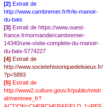
[2]
Extrait de
http://www.cambremer.fr/fr/le-manoir-
du-bais
[3]
Extrait de
https://www.ouest-
france.fr/normandie/cambremer-
14340/une-visite-complete-du-manoir-
du-bais-5774227
[4]
Extrait de
http://www.societehistoriquedelisieux.fr/
?p=5893
[5]
Extrait de
http://www2.culture.gouv.fr/public/mistr
al/merimee_fr?
ACTION=CHERCHER&FIELD_1=REF