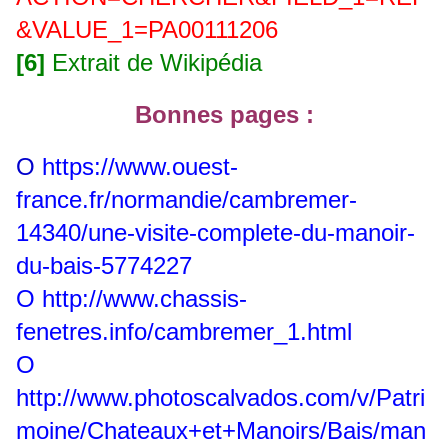
&VALUE_1=PA00111206
[6]
Extrait de Wikipédia
Bonnes pages :
O
https://www.ouest-
france.fr/normandie/cambremer-
14340/une-visite-complete-du-manoir-
du-bais-5774227
O
http://www.chassis-
fenetres.info/cambremer_1.html
O
http://www.photoscalvados.com/v/Patri
moine/Chateaux+et+Manoirs/Bais/man