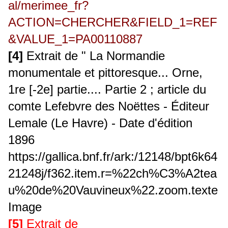
al/merimee_fr?
ACTION=CHERCHER&FIELD_1=REF
&VALUE_1=PA00110
887
[4]
Extrait de
" La Normandie
monumentale et pittoresque... Orne,
1re [-2e] partie.... Partie 2 ; article du
comte Lefebvre des Noëttes - Éditeur
Lemale (Le Havre) - Date d'édition
1896
https://gallica.bnf.fr/ark:/12148/bpt6k64
21248j/f362.item.r=%22ch%C3%A2tea
u%20de%20Vauvineux%22.zoom.texte
Image
[5]
Extrait de