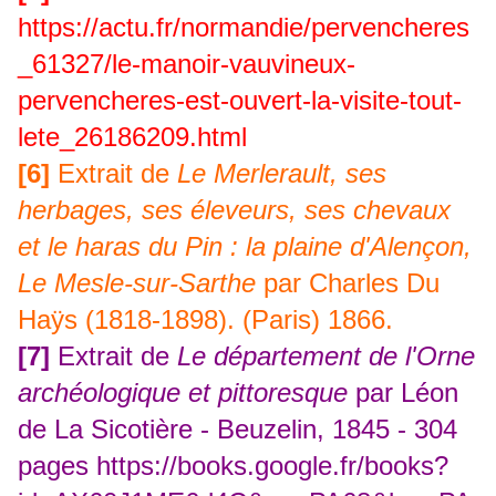
https://actu.fr/normandie/pervencheres
_61327/le-manoir-vauvineux-
pervencheres-est-ouvert-la-visite-tout-
lete_26186209.html
[6]
Extrait de
Le Merlerault, ses
herbages, ses éleveurs, ses chevaux
et le haras du Pin : la plaine d'Alençon,
Le Mesle-sur-Sarthe
par Charles Du
Haÿs (1818-1898). (Paris) 1866.
[7]
Extrait de
Le département de l'Orne
archéologique et pittoresque
par Léon
de La Sicotière - Beuzelin, 1845 - 304
pages h
ttps://books.google.fr/books?