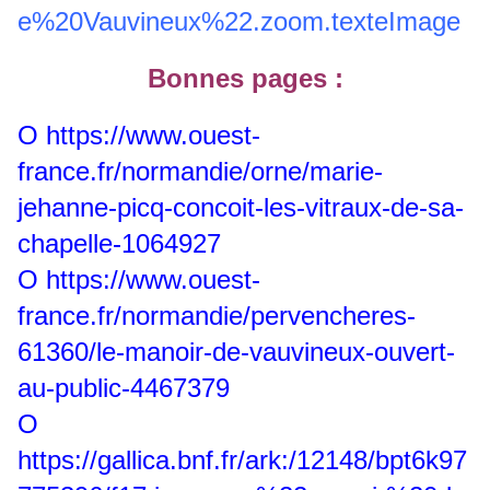
e%20Vauvineux%22.zoom.texteImage
Bonnes pages :
O
https://www.ouest-
france.fr/normandie/orne/marie-
jehanne-picq-concoit-les-vitraux-de-sa-
chapelle-1064927
O
https://www.ouest-
france.fr/normandie/pervencheres-
61360/le-manoir-de-vauvineux-ouvert-
au-public-4467379
O
https://gallica.bnf.fr/ark:/12148/bpt6k97