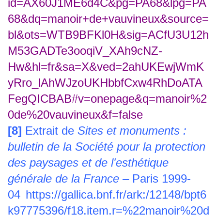
id=AX60J1ME6d4C&pg=PA68&lpg=PA
68&dq=manoir+de+vauvineux&source=
bl&ots=WTB9BFKl0H&sig=ACfU3U12h
M53GADTe3ooqiV_XAh9cNZ-
Hw&hl=fr&sa=X&ved=2ahUKEwjWmK
yRro_lAhWJzoUKHbbfCxw4RhDoATA
FegQICBAB#v=onepage&q=manoir%2
0de%20vauvineux&f=false
[8]
Extrait de
Sites et monuments :
bulletin de la Société pour la protection
des paysages et de l'esthétique
générale de la France
– Paris 1999-
04
https://gallica.bnf.fr/ark:/12148/bpt6
k97775396/f18.item.r=%22manoir%20d