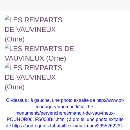
Ci-dessus : à gauche, une photo extraite de
http://www.ot-
mortagneauperche.fr/fr/fiche-
monuments/pervencheres/manoir-de-vauvineux-
PCUNOR061FS000BH.html ; à droite, une photo extraite
de
https://audregnies-labataille.skyrock.com/2955262231-