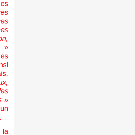
des
ues
es
ces
on,
t
»
les
nsi
is,
ux,
des
s
»
’un
.
 la