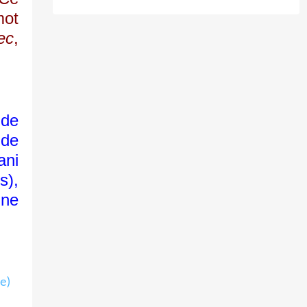
mot
ec
,
 de
 de
ani
s),
une