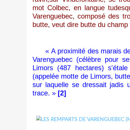
mot Colbec, en langue tudesqu
Varenguebec, composé des tr
butte, veut dire butte du champ 
« A proximité des marais de l
Varenguebec (célèbre pour ses
Limors (487 hectares) s'étal
(appelée motte de
Limors, butt
sur laquelle se dressait jadis
trace. »
[2]