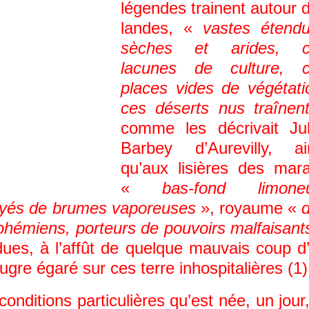
légendes trainent autour 
landes, «
vastes étend
sèches et arides, c
lacunes de culture, 
places vides de végétati
ces déserts nus traînen
comme les décrivait Ju
Barbey d’Aurevilly, ai
qu’aux lisières des mara
«
bas-fond limone
noyés de brumes vaporeuses
», royaume «
ohémiens, porteurs de pouvoirs malfaisant
dues, à l’affût de quelque mauvais coup d
ugre égaré sur ces terre inhospitalières (1)
nditions particulières qu’est née, un jour,