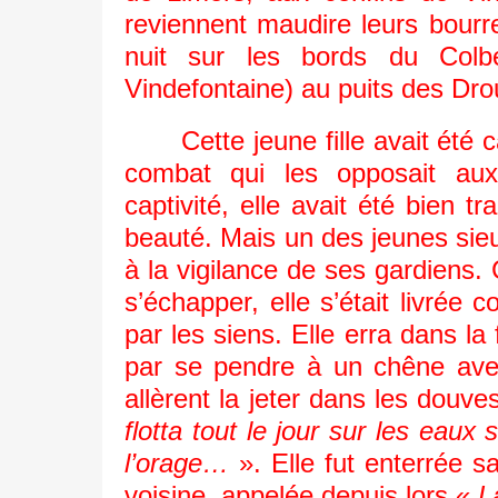
reviennent maudire leurs bour
nuit sur les bords du Colb
Vindefontaine) au puits des Drou
Cette jeune fille avait été
combat qui les opposait au
captivité, elle avait été bien 
beauté. Mais un des jeunes sieur
à la vigilance de ses gardiens. C
s’échapper, elle s’était livrée 
par les siens. Elle erra dans la 
par se pendre à un chêne avec
allèrent la jeter dans les douv
flotta tout le jour sur les ea
l’orage…
». Elle fut enterrée s
voisine, appelée depuis lors «
L