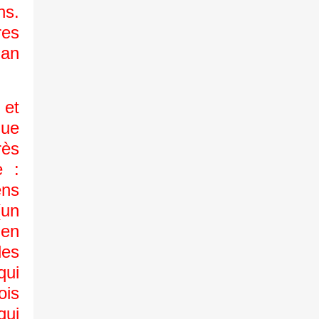
ns.
res
an
 et
gue
rès
e :
ens
(un
ien
des
qui
ois
qui