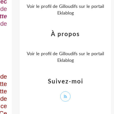
ec
Voir le profil de
Gilloudifs
sur le portail
 de
Eklablog
tte
 de
À propos
Voir le profil de
Gilloudifs
sur le portail
Eklablog
 de
Suivez-moi
tte
tte
 de
 ce
 Ce