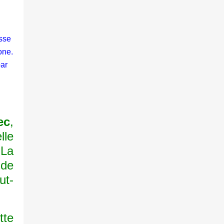
isse
one.
par
ec
,
lle
 La
 de
ut-
tte