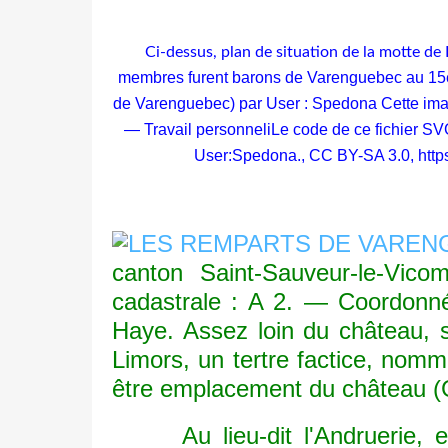
Ci-dessus, plan de situation de la motte de
membres furent barons de Varenguebec au 15e si
de Varenguebec) par User : Spedona Cette imag
— Travail personneliLe code de ce fichier SVG
User:Spedona., CC BY-SA 3.0,
htt
canton Saint-Sauveur-le-Vico
cadastrale : A 2. — Coordonné
Haye. Assez loin du château, su
Limors, un tertre factice, nomm
être emplacement du château (Ger
Au lieu-dit l'Andruerie, en 