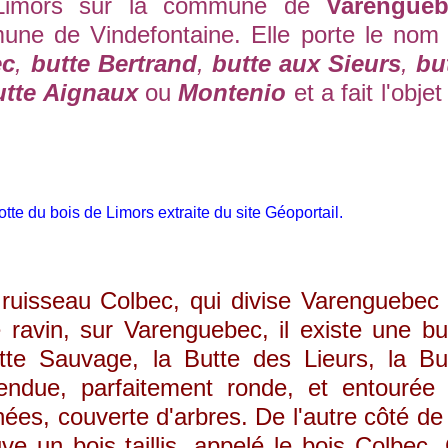
 Limors sur la commune de
Varengueb
une de Vindefontaine. Elle porte le nom
ec
,
butte Bertrand
,
butte aux Sieurs
,
bu
utte Aignaux
ou
Montenio
et a fait l'objet
te du bois de Limors extraite du site Géoportail.
isseau Colbec, qui divise Varenguebec
 ravin, sur Varenguebec, il existe une bu
te Sauvage, la Butte des Lieurs, la Bu
tendue, parfaitement ronde, et entourée
nnées, couverte d'arbres. De l'autre côté de
uve un bois taillis, appelé le bois Colbec.