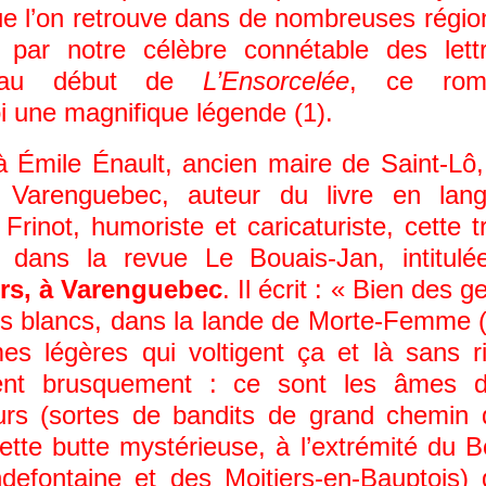
e l’on retrouve dans de nombreuses régio
 par notre célèbre connétable des lett
nt au début de
L’Ensorcelée
, ce rom
oi une magnifique légende (1).
 à Émile Énault, ancien maire de Saint-Lô,
 Varenguebec, auteur du livre en lan
inot, humoriste et caricaturiste, cette t
dans la revue Le Bouais-Jan, intitulé
urs, à Varenguebec
. Il écrit : « Bien des g
mes blancs, dans la lande de Morte-Femme 
es légères qui voltigent ça et là sans r
sent brusquement : ce sont les âmes 
urs (sortes de bandits de grand chemin 
cette butte mystérieuse, à l’extrémité du B
defontaine et des Moitiers-en-Bauptois) 