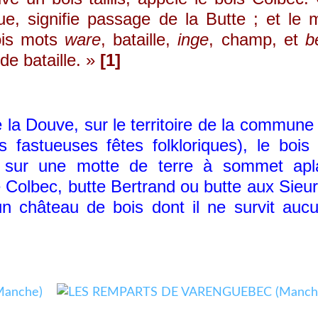
e, signifie passage de la Butte ; et le 
ois mots
ware
, bataille,
inge
, champ, et
b
de bataille. »
[1]
a Douve, sur le territoire de la commune
 fastueuses fêtes folkloriques), le bois
e sur une motte de terre à sommet apl
e Colbec, butte Bertrand ou butte aux Sieur
 un château de bois dont il ne survit auc