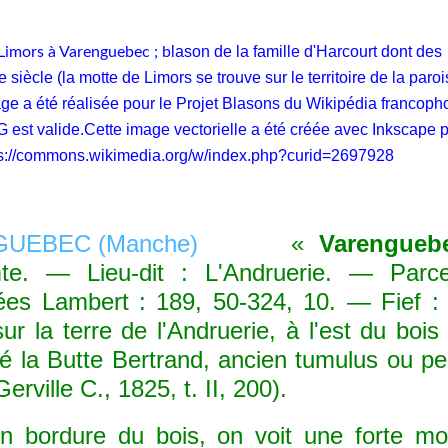
lason de la famille d'Harcourt dont des
 Limors à Varenguebec ; b
ècle (la motte de Limors se trouve sur le territoire de la paro
e a été réalisée pour le Projet Blasons du Wikipédia francoph
 est valide.Cette image vectorielle a été créée avec Inkscape 
ps://commons.wikimedia.org/w/index.php?curid=2697928
«
Varengueb
mte. — Lieu-dit : L'Andruerie. — Parce
es Lambert : 189, 50-324, 10. — Fief :
r la terre de l'Andruerie, à l'est du bois
é la Butte Bertrand, ancien tumulus ou pe
ville C., 1825, t. II, 200).
bordure du bois, on voit une forte mo