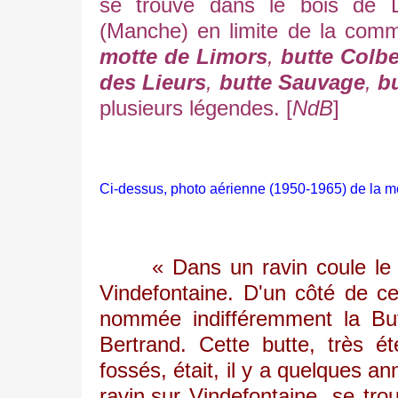
se trouve dans le bois de
(Manche) en limite de la comm
motte de Limors
,
butte Colb
des Lieurs
,
butte Sauvage
,
b
plusieurs légendes. [
NdB
]
Ci-dessus, photo aérienne (1950-1965) de la mot
« Dans un ravin coule le ru
Vindefontaine. D'un côté de ce
nommée indifféremment la But
Bertrand. Cette butte, très é
fossés, était, il y a quelques a
ravin,sur Vindefontaine, se tro