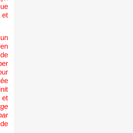
que
 et
’un
 en
nde
per
our
tée
nit
 et
rge
par
nde