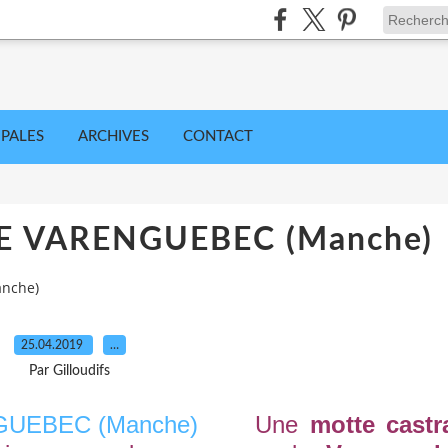
IPALES
ARCHIVES
CONTACT
E VARENGUEBEC (Manche)
nche)
25.04.2019
…
Par Gilloudifs
Une
motte castr