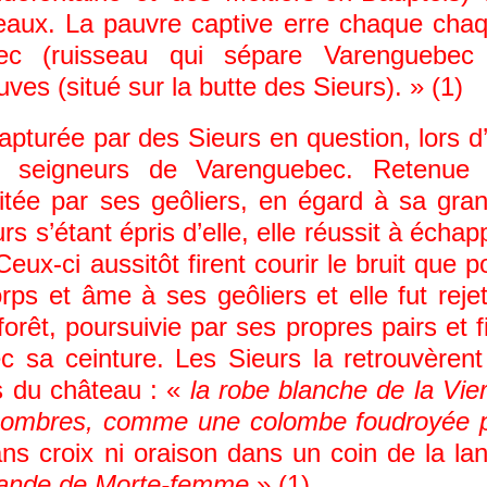
reaux. La pauvre captive erre chaque cha
ec (ruisseau qui sépare Varenguebec
ves (situé sur la butte des Sieurs). » (1)
 capturée par des Sieurs en question, lors d
x seigneurs de Varenguebec. Retenue
traitée par ses geôliers, en égard à sa gra
s s’étant épris d’elle, elle réussit à échap
eux-ci aussitôt firent courir le bruit que p
corps et âme à ses geôliers et elle fut reje
forêt, poursuivie par ses propres pairs et fi
 sa ceinture. Les Sieurs la retrouvèrent
es du château : «
la robe blanche de la Vie
ux sombres, comme une colombe foudroyée 
ans croix ni oraison dans un coin de la la
ande de Morte-femme
» (1).