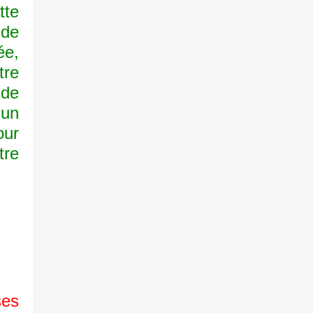
tte
 de
ée,
tre
 de
'un
our
tre
es