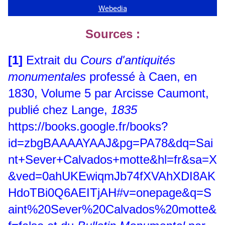
Sources :
[1]
Extrait du
Cours d'antiquités
monumentales
professé à Caen, en
1830, Volume 5 par Arcisse Caumont,
publié chez Lange,
1835
https://books.google.fr/books?
id=zbgBAAAAYAAJ&pg=PA78&dq=Sai
nt+Sever+Calvados+motte&hl=fr&sa=X
&ved=0ahUKEwiqmJb74fXVAhXDI8AK
HdoTBi0Q6AEITjAH#v=onepage&q=S
aint%20Sever%20Calvados%20motte&