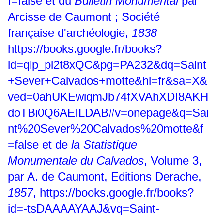
f=false
et du
Bulletin Monumental
par
Arcisse de Caumont ; Société
française d'archéologie,
1838
https://books.google.fr/books?
id=qlp_pi2t8xQC&pg=PA232&dq=Saint
+Sever+Calvados+motte&hl=fr&sa=X&
ved=0ahUKEwiqmJb74fXVAhXDI8AKH
doTBi0Q6AEILDAB#v=onepage&q=Sai
nt%20Sever%20Calvados%20motte&f
=false
et de
la Statistique
Monumentale du Calvados
, Volume 3,
par A. de Caumont, Editions Derache,
1857
,
https://books.google.fr/books?
id=-tsDAAAAYAAJ&vq=Saint-