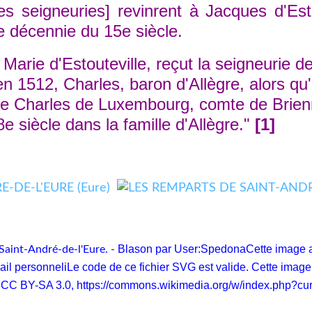
es seigneuries] revinrent à Jacques d'Est
e décennie du 15e siècle.
rie d'Estouteville, reçut la seigneurie d
n 1512, Charles, baron d'Allègre, alors qu
de Charles de Luxembourg, comte de Brien
e siècle dans la famille d'Allègre."
[1]
Blason par User:SpedonaCette image a é
Saint-André-de-l'Eure. -
l personneliLe code de ce fichier SVG est valide. Cette image 
, CC BY-SA 3.0,
https://commons.wikimedia.org/w/index.php?c