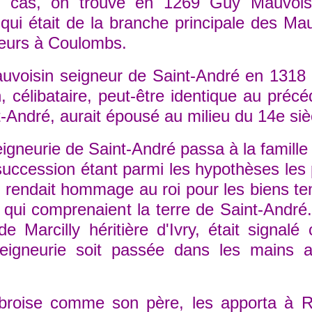
t cas, on trouve en 1269 Guy Mauvoisi
ui était de la branche principale des Mau
seurs à Coulombs.
isin seigneur de Saint-André en 1318 ; 
célibataire, peut-être identique au précé
André, aurait épousé au milieu du 14e siècl
neurie de Saint-André passa à la famille d
uccession étant parmi les hypothèses les 
 rendait hommage au roi pour les biens te
et qui comprenaient la terre de Saint-Andr
e Marcilly héritière d'Ivry, était signa
seigneurie soit passée dans les mains 
se comme son père, les apporta à Robe