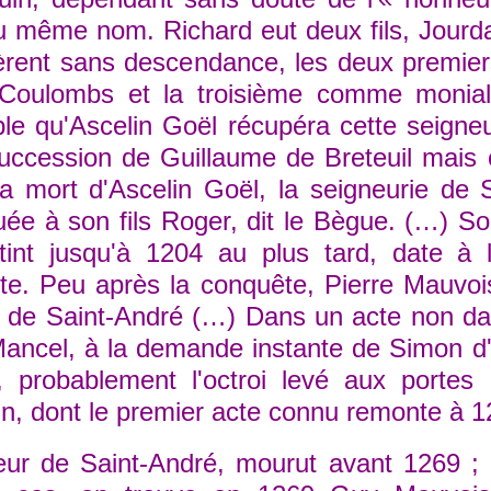
u même nom. Richard eut deux fils, Jourda
dèrent sans descendance, les deux premiers
e Coulombs et la troisième comme monial
ble qu'Ascelin Goël récupéra cette seigne
uccession de Guillaume de Breteuil mais o
a mort d'Ascelin Goël, la seigneurie de S
ée à son fils Roger, dit le Bègue. (…) Son
tint jusqu'à 1204 au plus tard, date à l
e. Peu après la conquête, Pierre Mauvoisi
ie de Saint-André (…) Dans un acte non da
ncel, à la demande instante de Simon d'Il
u, probablement l'octroi levé aux portes
in, dont le premier acte connu remonte à 
 de Saint-André, mourut avant 1269 ; il 