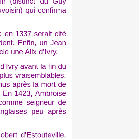
n (distinct du Guy
voisin) qui confirma
en 1337 serait cité
dent. Enfin, un Jean
e une Alix d'Ivry.
'Ivry avant la fin du
plus vraisemblables.
nus après la mort de
é. En 1423, Ambroise
lé comme seigneur de
anglaises peu après
rt d'Estouteville,