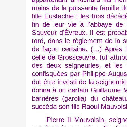
mains de la puissante famille d
fille Eustachie ; les trois décé
fin de leur vie à l'abbaye d
Sauveur d'Évreux. Il est proba
tard, dans le règlement de la s
de façon certaine. (…) Après l
celle de Grossœuvre, fut attribu
des deux seigneuries, et les 
confisquées par Philippe August
dut être investi de la seigneur
donna à un certain Guillaume Ma
barrières (garolia) du châtea
succéda son fils Raoul Mauvois
Pierre II Mauvoisin, seigneur