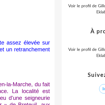
Voir le profil de
Gill
Ekla
À pr
te assez élevée sur
t et un retranchement
Voir le profil de
Gill
Ekla
Suive
n-la-Marche, du fait
e. La localité est
ieu d'une seigneurie
r » de Breteuil, aux