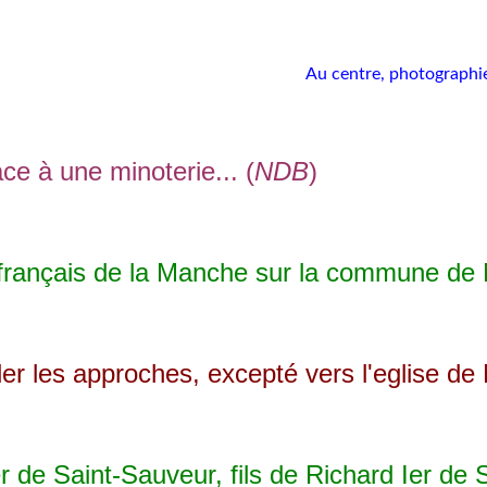
Au centre, photographie
e à une minoterie... (
NDB
)
çais de la Manche sur la commune de Ného
r les approches, excepté vers l'eglise de 
e Saint-Sauveur, fils de Richard Ier de Sa