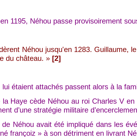
n 1195, Néhou passe provisoirement sous t
t Néhou jusqu'en 1283. Guillaume, le derni
lle du château. »
[2]
i étaient attachés passent alors à la famil
a Haye cède Néhou au roi Charles V en éch
ment d’une stratégie militaire d’encerclemen
Néhou avait été impliqué dans les événeme
rné françoiz » à son détriment en livrant N