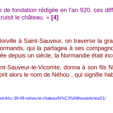
e de fondation rédigée en l’an 920, ces di
truisit le château. »
[4]
orville à Saint-Sauveur, on traverse la gr
rmands, qui la partagea à ses compagnons 
ée depuis un siècle, la Normandie était inc
auveur-le-Vicomte, donna à son fils Néel l
it alors le nom de Néhou , qui signifie ha
chot.fr/cc-39-08-nehou-le-chateau/N%C3%A9hou/articles/21/