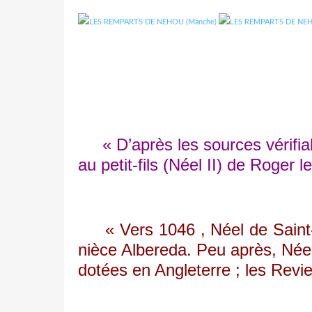
« D’après les sources vérifiable
au petit-fils (Néel II) de Roge
« Vers 1046 , Néel de Saint-Sa
nièce Albereda. Peu après, Néel 
dotées en Angleterre ; les Revi