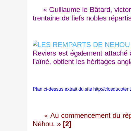
« Guillaume le Bâtard, victorie
trentaine de fiefs nobles réparti
Reviers est également attaché 
l’aîné, obtient les héritages an
Plan ci-dessus extrait du site
http://closducote
« Au commencement du règne d'Et
Néhou. »
[2]