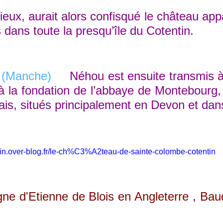
ux, aurait alors confisqué le château app
s dans toute la presqu’île du Cotentin.
Néhou est ensuite transmis à Ri
à la fondation de l’abbaye de Montebourg,
glais, situés principalement en Devon et da
ntin.over-blog.fr/le-ch%C3%A2teau-de-sainte-colombe-cotentin
ienne de Blois en Angleterre , Baudouin de