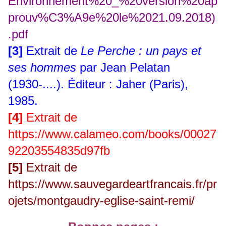
Environnement%20_%20version%20ap
prouv%C3%A9e%20le%2021.09.2018)
.pdf
[3]
Extrait de
Le Perche : un pays et
ses hommes
par Jean Pelatan
(1930-....). Éditeur : Jaher (Paris),
1985.
[4]
Extrait de
https://www.calameo.com/books/00027
92203554835d97fb
[5]
Extrait de
https://www.sauvegardeartfrancais.fr/pr
ojets/montgaudry-eglise-saint-remi/