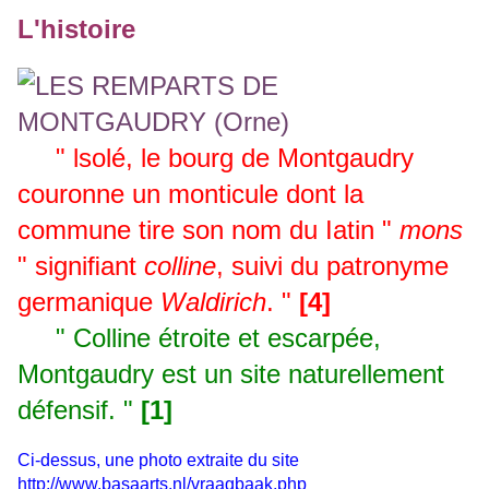
L'histoire
" lsolé, le bourg de Montgaudry
couronne un monticule dont la
commune tire son nom du Iatin "
mons
" signiﬁant
colline
, suivi du patronyme
germanique
Waldirich
. "
[4]
" Colline étroite et escarpée,
Montgaudry est un site naturellement
défensif. "
[1]
Ci-dessus, une photo extraite du site
http://www.basaarts.nl/vraagbaak.php