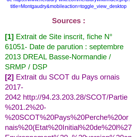
title=Montgaudry&mobileaction=toggle_view_desktop
Sources :
[1]
Extrait de Site inscrit, fiche N°
61051- Date de parution : septembre
2013 DREAL Basse-Normandie /
SRMP / DSP
[2]
Extrait du SCOT du Pays ornais
2017-
2042
http://94.23.203.28/SCOT/Partie
%201.2%20-
%20SCOT%20Pays%20Perche%20or
nais%20(Etat%20Initial%20de%20l%27