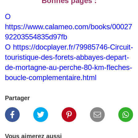
Bonnes pages :
O
https://www.calameo.com/books/00027
92203554835d97fb
O
https://docplayer.fr/79985746-Circuit-
touristique-des-forets-abbayes-depart-
de-mortagne-au-perche-80-km-fleches-
boucle-complementaire.html
Partager
Vous aimerez aussi