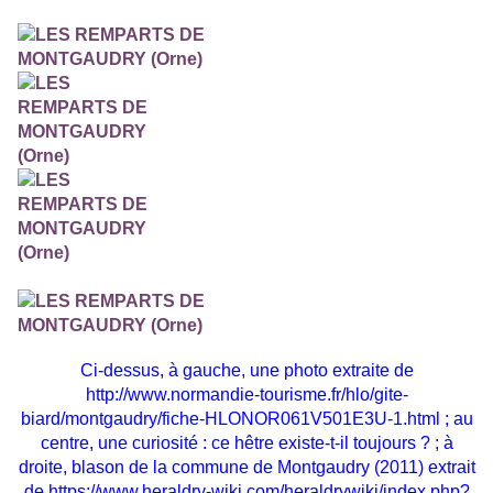
Ci-dessus, à gauche, une photo extraite de
http://www.normandie-tourisme.fr/hlo/gite-
biard/montgaudry/fiche-HLONOR061V501E3U-1.html
; au
centre, une curiosité : ce hêtre existe-t-il toujours ? ; à
droite,
blason de la commune de Montgaudry (2011) extrait
de
https://www.heraldry-wiki.com/heraldrywiki/index.php?