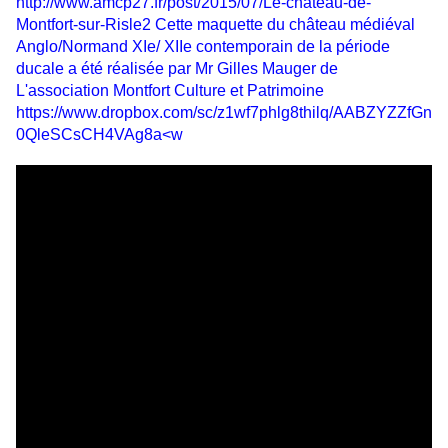
http://www.amcp27.fr/post/2015/07/Le-chateau-de-
Montfort-sur-Risle2
Cette maquette du c
hâteau médiéval
Anglo/Normand XIe/ XIIe contemporain de la période
ducale a été réalisée par Mr Gilles Mauger de
L'association Montfort Culture et Patrimoine
https://www.dropbox.com/sc/z1wf7phlg8thilq/AABZYZZfGn
0QleSCsCH4VAg8a
<w