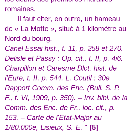
romaines.
Il faut citer, en outre, un hameau
de « La Motte », situé à 1 kilomètre au
Nord du bourg.
Canel Essai hist., t. 11, p. 258 et 270.
Delisle et Passy : Op. cit., t. II, p. 4i6.
Charpillon et Caresme Dlct. hist. de
l'Eure, t. II, p. 544. L. Coutil : 30e
Rapport Comm. des Enc. (Bull. S. P.
F., t. VI, 1909, p. 350). – Inv. bibl. de la
Comm. des Enc. de Fr., loc. cit., p.
153. – Carte de l'Etat-Major au
1/80.000e, Lisieux, S.-E.
"
[5]