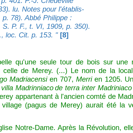
, p. 401. P.-J. Chedeville
33). lu. Notes pour l'établis-
, p. 78). Abbé Philippe :
. S. P. F., t. VI, 1909, p. 350).
 loc. Cit. p. 153. "
[8]
 qu'une seule tour de bois sur une m
t celle de Merey. (...) Le nom de la local
go Madriacensi
en 707,
Merri
en 1205. Un
 villa Madrinniaco
de terra inter Madriniaco
rey appartenant à l'ancien comté de Madri
illage (pagus de Merey) aurait été la vé
se Notre-Dame. Après la Révolution, elle