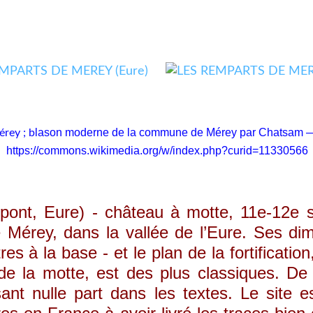
lason moderne de la commune de Mérey par Chatsam — 
érey ; b
https://commons.wikimedia.org/w/index.php?curid=11330566
t, Eure) - château à motte, 11e-12e si
 Mérey, dans la vallée de l’Eure. Ses di
es à la base - et le plan de la fortificatio
de la motte, est des plus classiques. De 
ssant nulle part dans les textes. Le site 