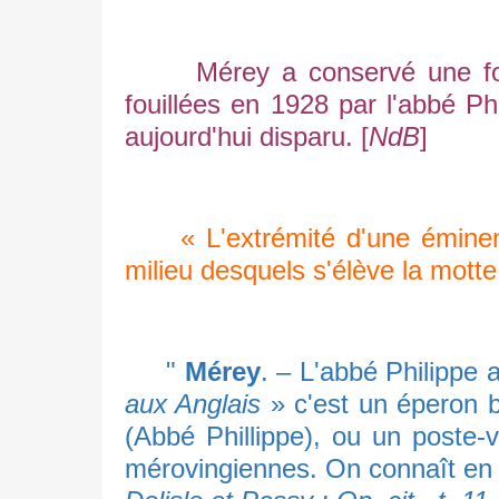
Mérey a conservé une fortif
fouillées en 1928 par l'abbé Ph
aujourd'hui disparu. [
NdB
]
« L'extrémité d'une éminence
milieu desquels s'élève la motte
"
Mérey
. – L'abbé Philippe
aux Anglais
» c'est un éperon b
(Abbé Phillippe), ou un poste-
mérovingiennes. On connaît en