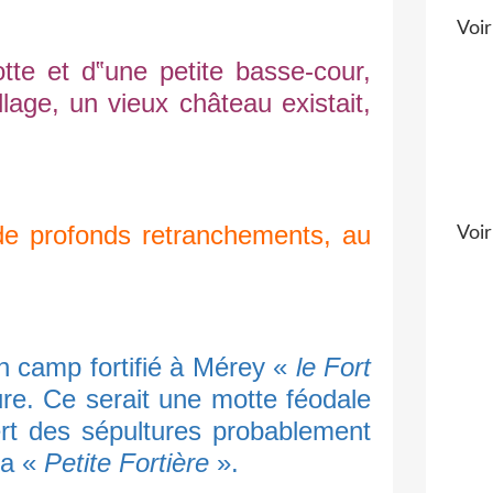
Voir
e et d‟une petite basse-cour,
lage, un vieux château existait,
e profonds retranchements, au
Voir
n camp fortifié à Mérey «
le Fort
ure. Ce serait une motte féodale
ert des sépultures probablement
la «
Petite Fortière
».