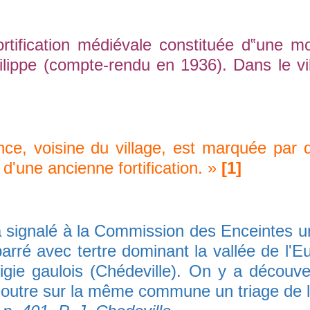
ication médiévale constituée d‟une mott
ilippe (compte-rendu en 1936). Dans le vil
, voisine du village, est marquée par d
 d'une ancienne fortification. »
[1]
 a signalé à la Commission des Enceintes u
arré avec tertre dominant la vallée de l'E
vigie gaulois (Chédeville). On y a découv
 outre sur la même commune un triage de 