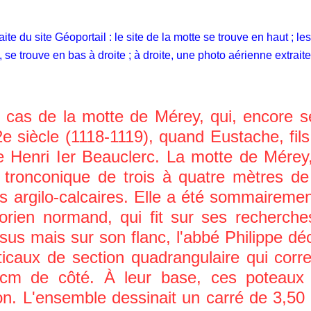
e du site Géoportail : le site de la motte se trouve en haut ; le
, se trouve en bas à droite ; à droite, une photo aérienne extrai
as de la motte de Mérey, qui, encore s
e siècle (1118-1119), quand Eustache, fils
re Henri Ier Beauclerc. La motte de Mérey,
e tronconique de trois à quatre mètres d
s argilo-calcaires. Elle a été sommairem
storien normand, qui fit sur ses recherc
sus mais sur son flanc, l'abbé Philippe déc
ticaux de section quadrangulaire qui cor
 cm de côté. À leur base, ces poteaux é
n. L'ensemble dessinait un carré de 3,50 