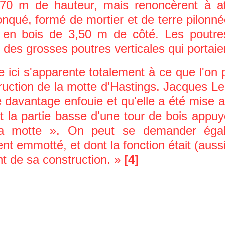
70 m de hauteur, mais renoncèrent à atte
nqué, formé de mortier et de terre pilon
en bois de 3,50 m de côté. Les poutres 
des grosses poutres verticales qui portaien
i s'apparente totalement à ce que l'on p
uction de la motte d'Hastings. Jacques Le 
ne davantage enfouie et qu'elle a été mise au 
it la partie basse d'une tour de bois app
la motte ». On peut se demander égale
nt emmotté, et dont la fonction était (auss
t de sa construction. »
[4]