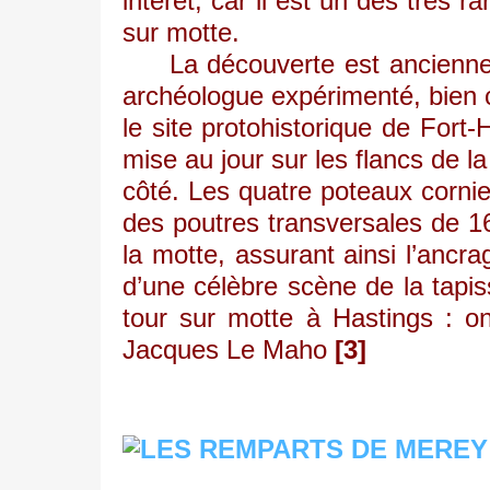
intérêt, car il est un des très 
sur motte.
La découverte est ancienne - e
archéologue expérimenté, bien 
le site protohistorique de Fort-
mise au jour sur les flancs de l
côté. Les quatre poteaux cornie
des poutres transversales de 16
la motte, assurant ainsi l’ancra
d’une célèbre scène de la tapi
tour sur motte à Hastings : o
Jacques Le Maho
[3]