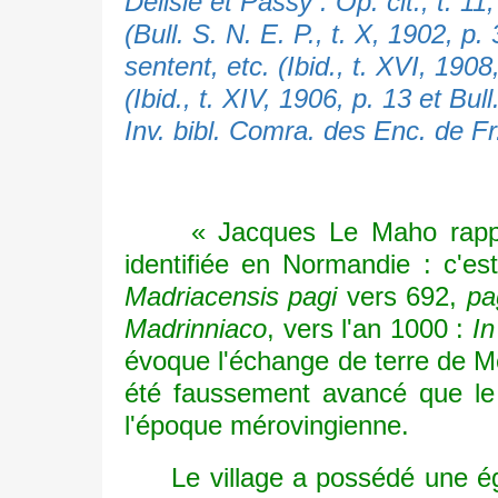
Delisle et Passy : Op. cit., t. 11
(Bull. S. N. E. P., t. X, 1902, p. 
sentent, etc. (Ibid., t. XVI, 1908
(Ibid., t. XIV, 1906, p. 13 et Bull
Inv. bibl. Comra. des Enc. de Fr.,
« Jacques Le Maho rappelle
identifiée en Normandie : c'es
Madriacensis pagi
vers 692,
pa
Madrinniaco
, vers l'an 1000 :
In
évoque l'échange de terre de Me
été faussement avancé que le v
l'époque mérovingienne.
Le village a possédé une égli