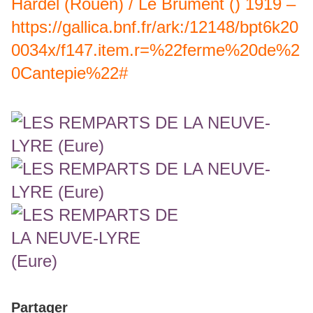
Hardel (Rouen) / Le Brument () 1919 –
https://gallica.bnf.fr/ark:/12148/bpt6k20
0034x/f147.item.r=%22ferme%20de%2
0Cantepie%22#
Partager