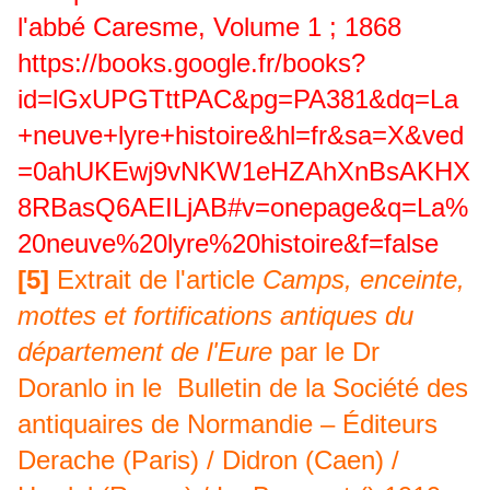
l'abbé Caresme, Volume 1 ; 1868
https://books.google.fr/books?
id=lGxUPGTttPAC&pg=PA381&dq=La
+neuve+lyre+histoire&hl=fr&sa=X&ved
=0ahUKEwj9vNKW1eHZAhXnBsAKHX
8RBasQ6AEILjAB#v=onepage&q=La%
20neuve%20lyre%20histoire&f=false
[5]
Extrait de l'article
Camps, enceinte,
mottes et fortifications antiques du
département de l'Eure
par le Dr
Doranlo in le
Bulletin de la Société des
antiquaires de Normandie – Éditeurs
Derache (Paris) / Didron (Caen) /