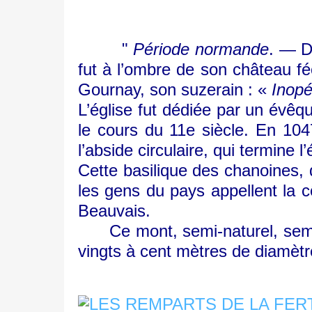
"
Période normande
. — D
fut à l’ombre de son château féod
Gournay, son suzerain : «
Inopé
L’église fut dédiée par un évê
le cours du 11e siècle. En 1047
l’abside circulaire, qui termine l
Cette basilique des chanoines, q
les gens du pays appellent la 
Beauvais.
Ce mont, semi-naturel, semi-ar
vingts à cent mètres de diamètr