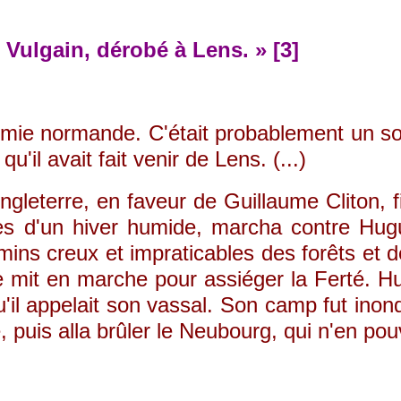
 Vulgain, dérobé à Lens. » [3]
onomie normande. C'était probablement un s
il avait fait venir de Lens. (...)
leterre, en faveur de Guillaume Cliton, f
lles d'un hiver humide, marcha contre H
mins creux et impraticables des forêts et 
 se mit en marche pour assiéger la Ferté. 
il appelait son vassal. Son camp fut inondé
, puis alla brûler le Neubourg, qui n'en po