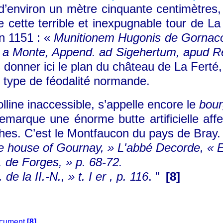
environ un mètre cinquante centimètres, 
 cette terrible et inexpugnable tour de La 
en 1151 : «
Munitionem Hugonis de Gornaco, 
 a Monte, Append. ad
Sigehertum, apud Rer
onner ici le plan du château de La Ferté, d
 type de féodalité normande.
ine inaccessible, s’appelle encore le
bou
marque une énorme butte artificielle affec
es. C’est le Montfaucon du pays de Bray.
 house of Gournay, » L'abbé Decorde, « Ess
3. de Forges, » p. 68-72.
de la II.-N., » t. I er , p. 116
. "
[8]
document
[8]