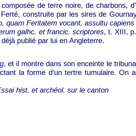
composée de terre noire, de charbons, d’
Ferté, construite par les sires de Gournay
quam Feritatem vocant, assultu capiens ig
um galhc. et francic. scriptores
, t. XIII,
éjà publié par lui en Angleterre.
rg
, et il montre dans son enceinte le tribuna
tant la forme d’un tertre tumulaire. On ap
ai hist. et archéol. sur le canton