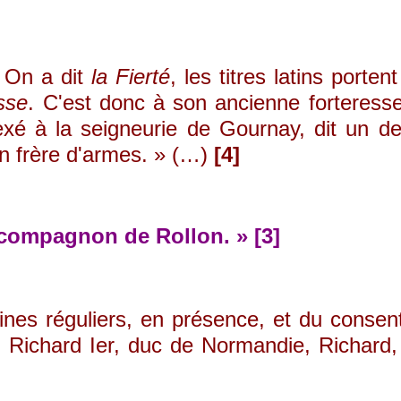
 On a dit
la Fierté
, les titres latins porten
sse
. C'est donc à son ancienne forteres
nnexé à la seigneurie de Gournay, dit un d
n frère d'armes. » (…)
[4]
, compagnon de Rollon. » [3]
oines réguliers, en présence, et du cons
t : Richard Ier, duc de Normandie, Richard