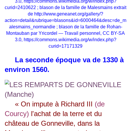
3.0,
https://commons.wikimedia.org/w/index.php?
curid=2410622
; blason de la famille de Malesmains extrait
de
http://www.geneanet.org/gallery/?
action=detail&rubrique=blasons&id=6000464&desc=de_m
alesmains_normandie
; blason de la famille de Rohan-
Montauban par Yricordel — Travail personnel, CC BY-SA
3.0,
https://commons.wikimedia.org/w/index.php?
curid=17171329
La seconde époque va de 1330 à
environ 1560.
« On impute à Richard III
(de
Courcy)
l'achat de la terre et du
château de Gonneville, dans la