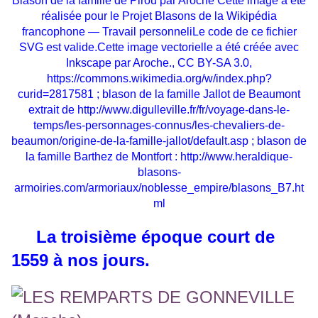
Blason de la famille de Pirou par Aroche Cette image a été
réalisée pour le Projet Blasons de la Wikipédia
francophone — Travail personneliLe code de ce fichier
SVG est valide.Cette image vectorielle a été créée avec
Inkscape par Aroche., CC BY-SA 3.0,
https://commons.wikimedia.org/w/index.php?
curid=2817581
; blason de la famille Jallot de Beaumont
extrait de
http://www.digulleville.fr/fr/voyage-dans-le-
temps/les-personnages-connus/les-chevaliers-de-
beaumon/origine-de-la-famille-jallot/default.asp
; blason de
la famille Barthez de Montfort :
http://www.heraldique-
blasons-
armoiries.com/armoriaux/noblesse_empire/blasons_B7.ht
ml
La troisième époque court de
1559 à nos jours.