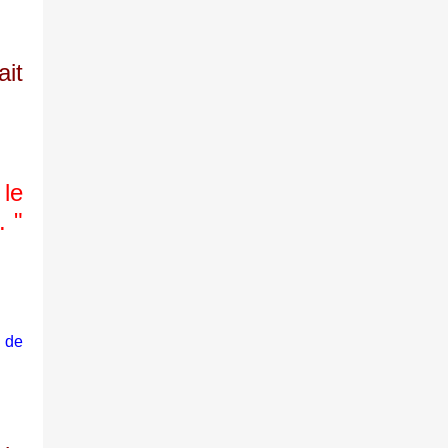
ait
le
. "
 de