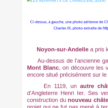
Ci-dessus, à gauche, une photo aérienne de Char
ht
Charles IX, photo extraite de
Noyon-sur-Andelle
a pris 
Au-dessus de l'ancienne g
Mont Blanc
,
on découvre les v
encore situé précisément sur le 
En 1119, un
autre châ
d'Angleterre Henri Ier. Ses ve
construction du
nouveau chât
projet qui ne fut pas mené à te