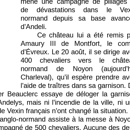
mène une campagne de pillages 
de dévastations dans le Vex
normand depuis sa base avanc
d’Andeli.
Ce château lui a été remis p
Amaury III de Montfort, le com
d’Évreux. Le 20 août, il se dirige a
400 chevaliers vers le châte
normand de Noyon (aujourd’h
Charleval), qu’il espère prendre a
l’aide de traîtres dans sa garnison.
Ier Beauclerc essaye de déloger la garni
delys, mais ni l’incendie de la ville, ni 
 Vexin français n’ont changé la situation.
anglo-normand assiste à la messe à Noyo
compagné de 500 chevaliers. Aucune des d