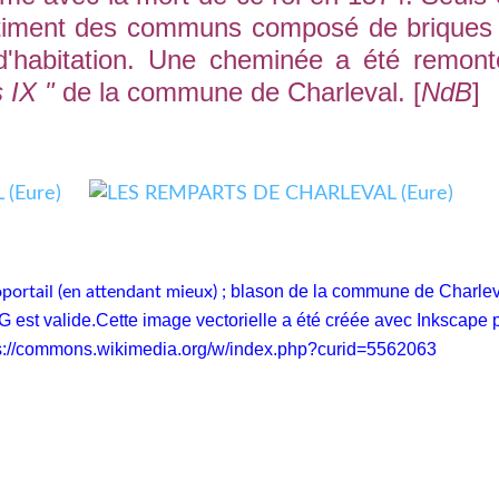
âtiment des communs composé de briques 
i d'habitation. Une cheminée a été remon
s IX "
de la commune de Charleval. [
NdB
]
blason de la commune de Charlev
oportail (en attendant mieux) ;
G est valide.Cette image vectorielle a été créée avec Inkscape 
s://commons.wikimedia.org/w/index.php?curid=5562063