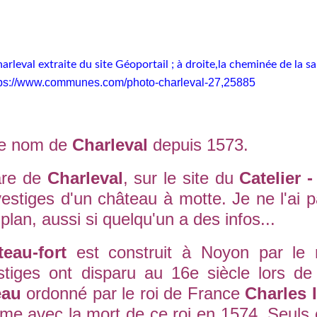
leval extraite du site Géoportail ; à droite,la cheminée de la sa
tps://www.communes.com/photo-charleval-27,25885
le nom de
Charleval
depuis 1573.
are de
Charleval
, sur le site du
Catelier -
estiges d'un
château à motte. Je ne l'ai 
plan, aussi si quelqu'un a des infos...
teau-fort
est construit à
Noyon par le r
stiges ont disparu a
u 16e siècle lors de
eau
ordonné par le roi de France
Charles 
rme avec la mort de ce roi en 1574. Seuls