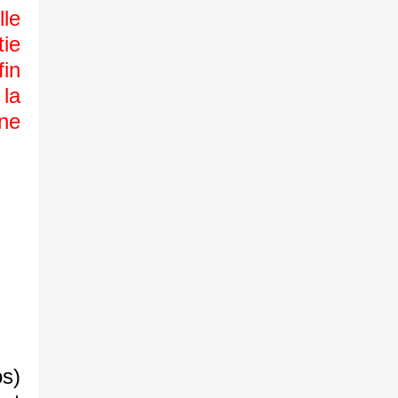
le
tie
fin
la
ne
s)