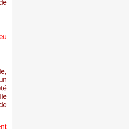
de
ieu
e,
 un
été
lle
de
ent