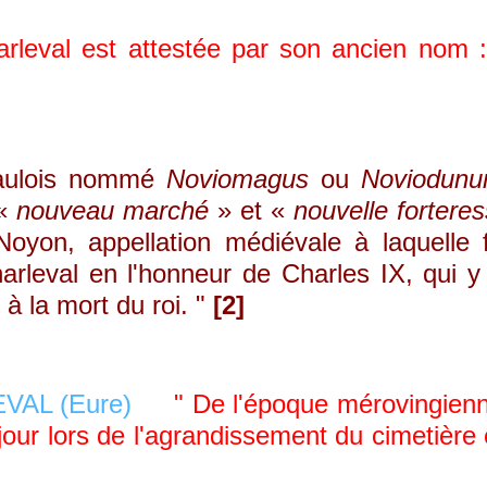
leval est attestée par son ancien nom :
aulois nommé
Noviomagus
ou
Noviodun
 «
nouveau marché
» et «
nouvelle fortere
oyon, appellation médiévale à laquelle 
rleval en l'honneur de Charles IX, qui y 
à la mort du roi. "
[2]
" De l'époque mérovingienn
our lors de l'agrandissement du cimetière