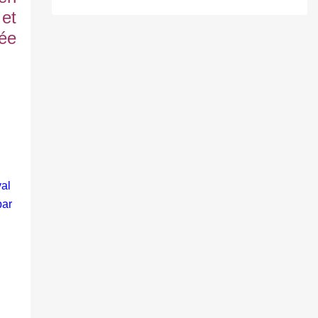
et
tée
al
par