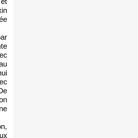
et
in
ée
ar
te
vec
au
ui
vec
 De
son
une
n,
eux