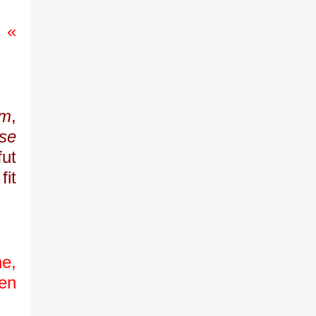
 «
um
,
sse
fut
fit
e,
 en