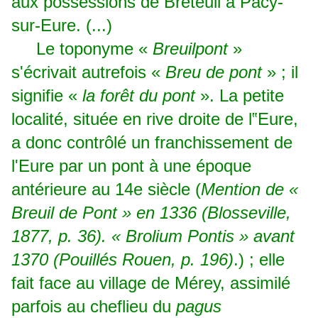
aux possessions de Breteuil à Pacy-
sur-Eure. (...)
Le toponyme «
Breuilpont
»
s'écrivait autrefois «
Breu de pont
» ; il
signifie «
la forêt du pont
». La petite
localité, située en rive droite de l‟Eure,
a donc contrôlé un franchissement de
l'Eure par un pont à une époque
antérieure au 14e siècle (
Mention de «
Breuil de Pont » en 1336 (Blosseville,
1877, p. 36
). « Brolium Pontis
» avant
1370 (
Pouillés Rouen
, p. 196)
.) ; elle
fait face au village de Mérey, assimilé
parfois au cheflieu du
pagus