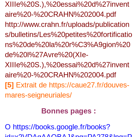
XIIIe%20S.),%20essai%20d%27invent
aire%20-%20CRAHN%202004.pdf
http://www.crahn.fr/uploads/publication
s/bulletins/Les%20petites%20fortificatio
ns%20de%20la%20r%C3%A9gion%20
de%20l%27Avre%20(XIe-
XIIIe%20S.),%20essai%20d%27invent
aire%20-%20CRAHN%202004.pdf
[5]
Extrait de
https://caue27.fr/douves-
mares-seigneuriales/
Bonnes pages :
O https://books.google.fr/books?
id=x2VDAgAAQBAJ&pg=PA278&lpg=P