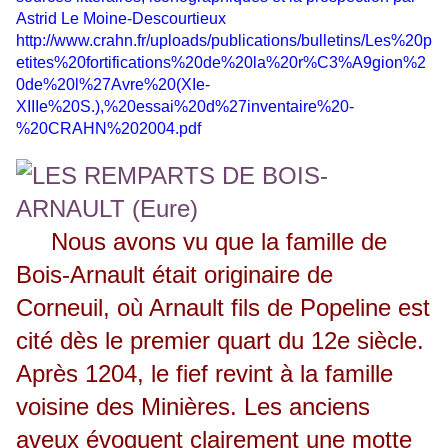
Astrid Le Moine-Descourtieux
http://www.crahn.fr/uploads/publications/bulletins/Les%20p
etites%20fortifications%20de%20la%20r%C3%A9gion%2
0de%20l%27Avre%20(XIe-
XIIIe%20S.),%20essai%20d
%27inventaire%20-
%20CRAHN%202004.pdf
Nous avons vu que la famille de
Bois-Arnault était originaire de
Corneuil, où Arnault fils de Popeline est
cité dès le premier quart du 12e siècle.
Après 1204, le fief revint à la famille
voisine des Minières. Les anciens
aveux évoquent clairement une motte