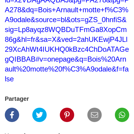
A278&dq=Bois+Arnault+motte+f%C3%
A9odale&source=bl&ots=gZS_0hnfiS&
sig=Lp8ayqz8WQBDuTFmGa8XopCm
86g&hl=fr&sa=X&ved=2ahUKEwjP4JLl
29XcAhWt4IUKHQ0kBzc4ChDoATAGe
gQIBBAB#v=onepage&q=Bois%20Arn
ault%20motte%20f%C3%A9odale&f=fa
lse
Partager