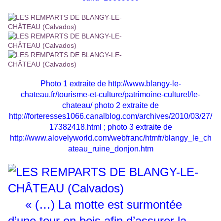
Photo 1 extraite de
http://www.blangy-le-
chateau.fr/tourisme-et-culture/patrimoine-culturel/le-
chateau/
photo 2 extraite de
http://forteresses1066.canalblog.com/archives/2010/03/27/
17382418.html
; photo 3 extraite de
http://www.alovelyworld.com/webfranc/htmfr/blangy_le_ch
ateau_ruine_donjon.htm
« (…) La motte est surmontée
d’une tour en bois afin d’assurer la