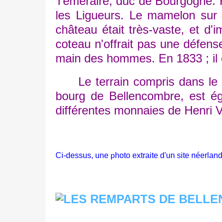
Téméraire, duc de Bourgogne. Re
les Ligueurs. Le mamelon sur 
château était très-vaste, et d
coteau n'offrait pas une défens
main des hommes. En 1833 ; il é
Le terrain compris dans le vas
bourg de Bellencombre, est ég
différentes monnaies de Henri V,
Ci-dessus, une
hoto extraite d'un site néerla
p