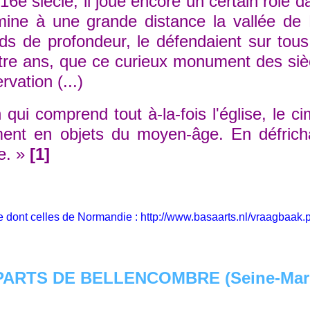
e siècle, il joue encore un certain rôle d
mine à une grande distance la vallée de 
ds de profondeur, le défendaient sur tous
atre ans, que ce curieux monument des siè
vation (...)
i comprend tout à-la-fois l'église, le ci
nt en objets du moyen-âge. En défrichant
ce. »
[1]
pe dont celles de Normandie :
http://www.basaarts.nl/vraagbaak.