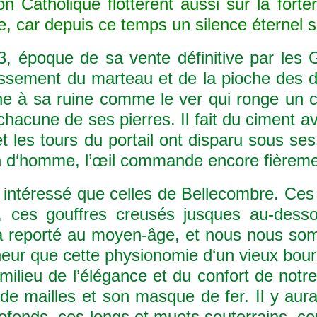
on Catholique flottèrent aussi sur la fort
re, car depuis ce temps un silence éternel s
poque de sa vente définitive par les Go
tissement du marteau et de la pioche des d
e à sa ruine comme le ver qui ronge un ca
s chacune de ses pierres. Il fait du ciment 
t les tours du portail ont disparu sous se
‘homme, l’œil commande encore fièrement l
téressé que celles de Bellecombre. Ces r
, ces gouffres creusés jusques au-dessou
s a reporté au moyen-âge, et nous nous so
heur que cette physionomie d‘un vieux bou
 milieu de l’élégance et du confort de notr
 de mailles et son masque de fer. Il y aur
rofonds. ces longs et muets souterrains, com