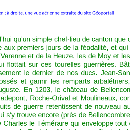
n ; à droite, une vue aérienne extraite du site Géoportail
d’hui qu’un simple chef-lieu de canton que 
e aux premiers jours de la féodalité, et q
de Varenne et de la Heuze, les de Moy et le
i flottait sur ces tourelles guerrières. 
sement le dernier de nos ducs. Jean-Sans-
ssés et garnir les remparts arbalétriers,
Auguste. En 1203, le château de Bellenc
adepont, Roche-Orival et Moulineaux, cons
its de guerre retentissent de nouveau aut
ui s‘y trouve encore (près de Bellencombre 
ble Charles le Téméraire qui enveloppe to