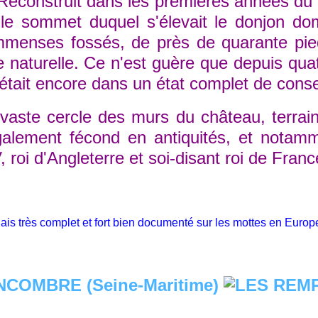
construit dans les premières années du 16
le sommet duquel s'élevait le donjon do
'immenses fossés, de près de quarante pie
e naturelle. Ce n'est guère que depuis qu
tait encore dans un état complet de conser
te cercle des murs du château, terrain qu
alement fécond en antiquités, et notamme
 roi d'Angleterre et soi-disant roi de Fran
ndais très complet et fort bien documenté sur les mottes en Euro