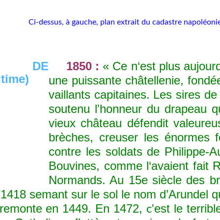
Ci-dessus, à gauche, plan extrait du cadastre napoléonie
1850 :
« Ce n‘est plus aujour
une puissante châtellenie, fondé
vaillants capitaines. Les sires 
soutenu l'honneur du drapeau qu
vieux château défendit valeureu
brèches, creuser les énormes fo
contre les soldats de Philippe-
Bouvines, comme l‘avaient fait R
Normands. Au 15e siècle des bru
 1418 semant sur le sol le nom d’Arundel q
 remonte en 1449. En 1
472,
'
est le terri
c