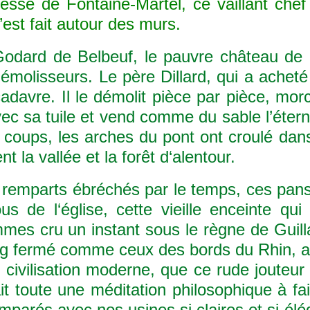
eresse de Fontaine-Martel, ce vaillant che
’est fait autour des murs.
dard de Belbeuf, le pauvre château de 
émolisseurs. Le père Dillard, qui a acheté 
davre. Il le démolit pièce par pièce, mor
avec sa tuile et vend comme du sable l’éter
s coups, les arches du pont ont croulé dans
a vallée et la forêt d‘alentour.
emparts ébréchés par le temps, ces pans 
s de l‘église, cette vieille enceinte qui
mmes cru un instant sous le règne de Guil
rg fermé comme ceux des bords du Rhin, ai
e civilisation moderne, que ce rude jouteu
ait toute une méditation philosophique à f
parés avec nos usines si claires et si éléga