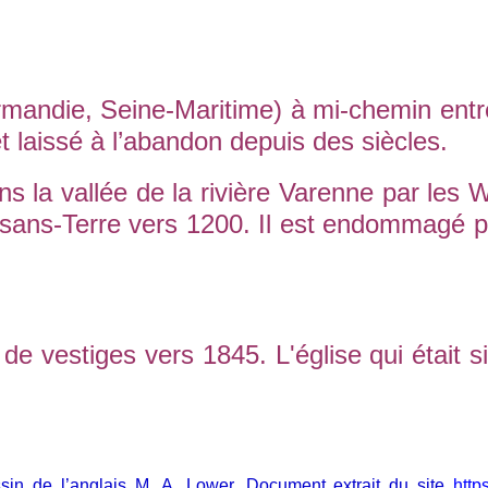
rmandie, Seine-Maritime) à mi-chemin ent
t laissé à l’abandon depuis des siècles.
ns la vallée de la rivière Varenne par les
n-sans-Terre vers 1200. Il est endommagé 
 vestiges vers 1845. L'église qui était sit
sin de l’anglais M. A. Lower. Document extrait du site
http