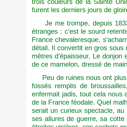
trois couleurs de la Sainte Uni
furent les derniers jours de gloi
Je me trompe, depuis 1833, é
étranges : c’est le sourd reten
France chevaleresque, s‘acharn
détail. Il convertit en gros sou
mètres d’épaisseur. Le donjon e
de ce mamelon, dressé de main d
Peu de ruines nous ont plus in
fossés remplis de broussailles
enfermait jadis, tout cela nou
de la France féodale. Quel mal
serait un curieux spectacle, au
ses allures de guerre, sa cotte
étroites visières, ces cachots p