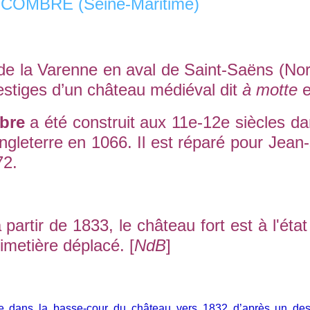
e la Varenne en aval de Saint-Saëns (No
stiges d’un château médiéval dit
à motte
e
bre
a été construit aux 11e-12e siècles da
ngleterre en 1066. Il est réparé pour Jea
72.
r de 1833, le château fort est à l'état de
imetière déplacé. [
NdB
]
re dans la basse-cour du château vers 1832 d’après un des