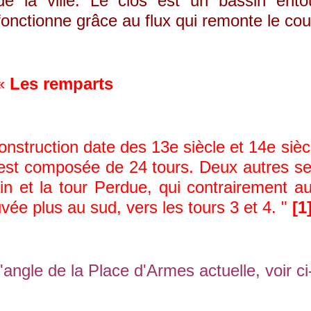
de la ville. Le clos est un bassin entour
fonctionne grâce au flux qui remonte le co
«
Les remparts
truction date des 13e siècle et 14e siècl
st composée de 24 tours. Deux autres se tr
in et la tour Perdue, qui contrairement a
uvée plus au sud, vers les tours 3 et 4. "
[1
l'angle de la Place d'Armes actuelle, voir ci