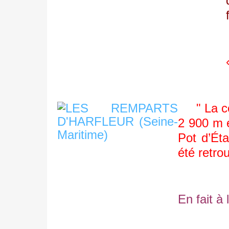
" La cons
2 900 m e
Pot d’Éta
été retro
En fait à 