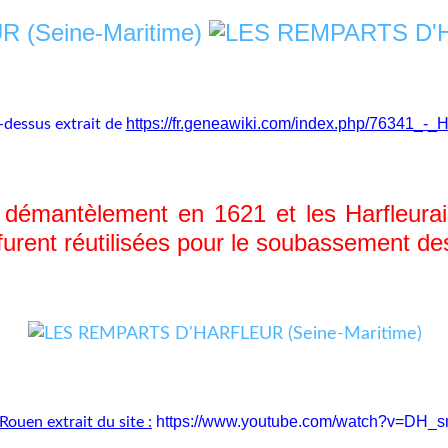
https://fr.geneawiki.com/index.php/76341_-_H
-dessus extrait de
mantèlement en 1621 et les Harfleurais 
s furent réutilisées pour le soubassement d
https://www.youtube.com/watch?v=D
Rouen extrait du site :