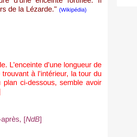
é d'une enceinte fortifiée. Il
urs de la Lézarde."
(Wikipédia)
e. L’enceinte d'une longueur de
ouvant à l'intérieur, la tour du
u plan ci-dessous, semble avoir
]
-après, [
NdB
]