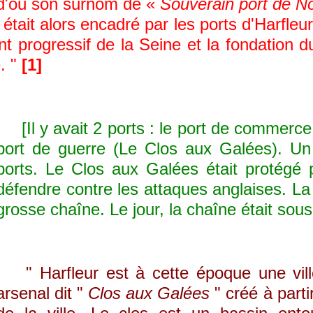
, d'où son surnom de «
Souverain port de N
était alors encadré par les ports d'Harfleur
nt progressif de la Seine et la fondatio
e. "
[1]
[Il y avait 2 ports : le port de commerce
port de guerre (Le Clos aux Galées). Un
ports. Le Clos aux Galées était protégé pa
défendre contre les attaques anglaises. La 
grosse chaîne. Le jour, la chaîne était sous
" Harfleur est à cette époque une ville 
arsenal dit "
Clos aux Galées
" créé à part