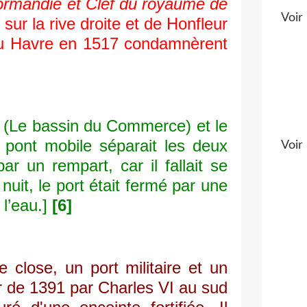
ormandie et Clef du royaume de
Voir 
 sur la rive droite et de Honfleur
n du Havre en 1517 condamnèrent
 (Le bassin du Commerce) et le
 pont mobile séparait les deux
Voir 
r un rempart, car il fallait se
nuit, le port était fermé par une
 l’eau.]
[6]
close, un port militaire et un
ir de 1391 par Charles VI au sud