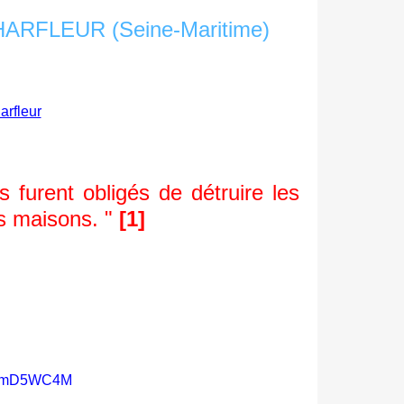
arfleur
furent obligés de détruire les
es maisons. "
[1]
H_smD5WC4M