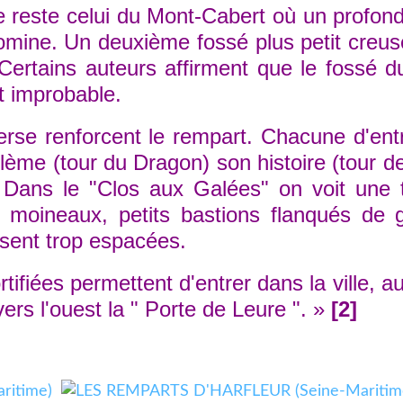
este celui du Mont-Cabert où un profond f
 domine. Un deuxième fossé plus petit creu
Certains auteurs affirment que le fossé d
t improbable.
e renforcent le rempart. Chacune d'entr
lème (tour du Dragon) son histoire (tour de
. Dans le "Clos aux Galées" on voit une t
s moineaux, petits bastions flanqués de 
ssent trop espacées.
ées permettent d'entrer dans la ville, au n
 vers l'ouest la " Porte de Leure ". »
[2]