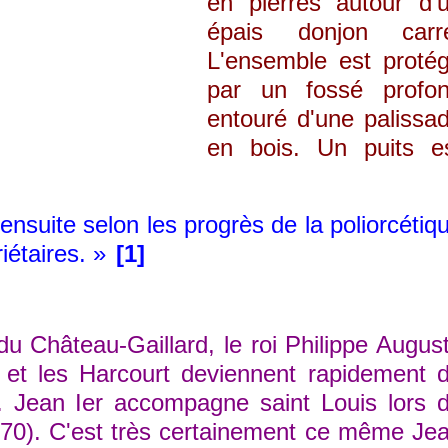
en pierres autour d'
épais donjon carr
L'ensemble est proté
par un fossé profo
entouré d'une palissa
en bois. Un puits e
 ensuite selon les progrès de la poliorcétiq
iétaires. »
[1]
Château-Gaillard, le roi Philippe Augus
et les Harcourt deviennent rapidement 
. Jean Ier accompagne saint Louis lors 
270). C'est très certainement ce même Je