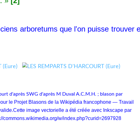
e. »
[2]
iens arboretums que l'on puisse trouver 
ourt d'après SWG d'après M Duval A.C.M.H. ; blason par
our le Projet Blasons de la Wikipédia francophone — Travail
alide.Cette image vectorielle a été créée avec Inkscape par
s://commons.wikimedia.org/w/index.php?curid=2697928