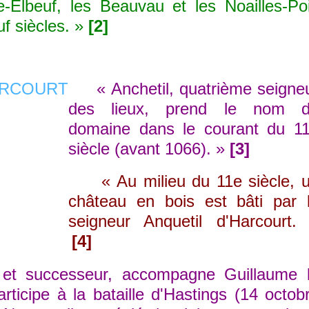
e-Elbeuf, les Beauvau et les Noailles-Po
uf siècles. »
[2]
« Anchetil, quatrième seigne
des lieux, prend le nom 
domaine dans le courant du 1
siècle (avant 1066). »
[3]
« Au milieu du 11e siècle, 
château en bois est bâti par 
seigneur Anquetil d'Harcourt.
[4]
 successeur, accompagne Guillaume 
ticipe à la bataille d'Hastings (14 octob