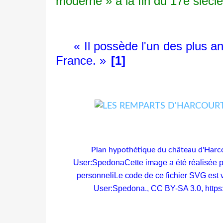
moderne » à la fin du 17e siècl
« Il possède l'un des plus anc
France. »
[1]
Plan hypothétique du château d'Harc
User:SpedonaCette image a été réalisée p
personneliLe code de ce fichier SVG est v
User:Spedona., CC BY-SA 3.0,
http