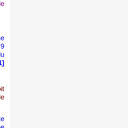
de
me
 9
du
1]
it
de
e
ne