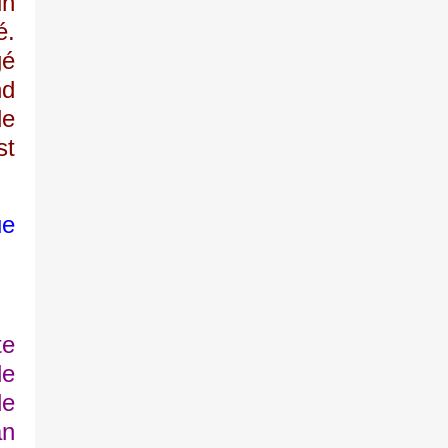
un
é.
gé
nd
de
st
ue
te
de
de
an