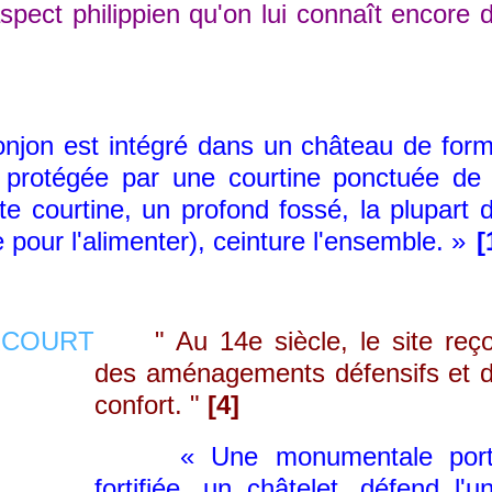
aspect philippien qu'on lui connaît encore 
jon est intégré dans un château de for
 protégée par une courtine ponctuée de
e courtine, un profond fossé, la plupart 
e pour l'alimenter), ceinture l'ensemble. »
[
" Au 14e siècle, le site reço
des aménagements défensifs et 
confort. "
[4]
« Une monumentale port
fortifiée, un châtelet, défend l'u