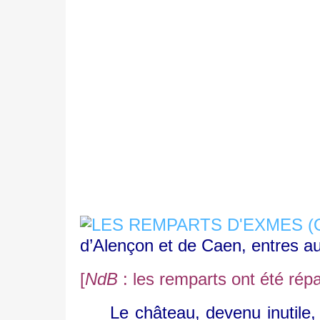
d’Alençon et de Caen, entres aut
[
NdB
: les remparts ont été rép
Le château, devenu inu
tile