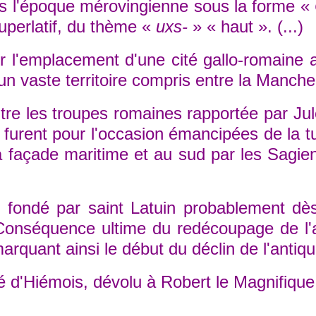
ès l'époque mérovingienne sous la forme «
uperlatif, du thème «
uxs-
» « haut ». (...)
l'emplacement d'une cité gallo-romaine aut
 un vaste territoire compris entre la Manche
les troupes romaines rapportée par Jules 
i furent pour l'occasion émancipées de la t
 façade maritime et au sud par les Sagiens
ndé par saint Latuin probablement dès l
nséquence ultime du redécoupage de l'anci
arquant ainsi le début du déclin de l'antiqu
é d'Hiémois, dévolu à Robert le Magnifique