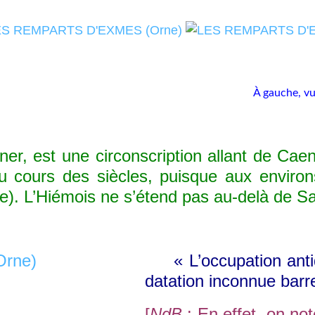
À gauche, vu
r, est une circonscription allant de Caen
au cours des siècles, puisque aux environ
e). L’Hiémois ne s’étend pas au-delà de Sain
« L’occupation antique
datation inconnue barre 
[
NdB
: En effet, on no