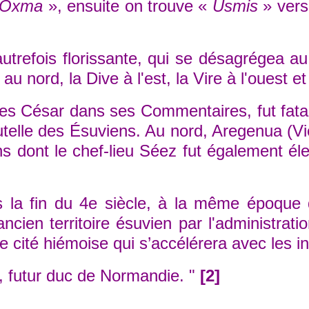
Oxma
», ensuite on trouve «
Usmis
» vers
refois florissante, qui se désagrégea au B
 au nord, la Dive à l'est, la Vire à l'ouest 
César dans ses Commentaires, fut fatale à
utelle des Ésuviens. Au nord, Aregenua (Vie
 dont le chef-lieu Séez fut également éle
a fin du 4e siècle, à la même époque qu
en territoire ésuvien par l'administratio
e cité hiémoise qui s’accélérera avec les i
, futur duc de Normandie. "
[2]