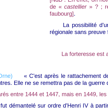
de «
castellier
» ? ; r
faubourg]
.
La possibilité d’un r
régionale sans preuve f
La forteresse est atte
« C’est après le rattachement de l
res. Elle ne se remettra pas de la guerre 
arés entre 1444 et 1447, mais e
n 1449, les 
, fut démantelé sur ordre d’Henri IV à part