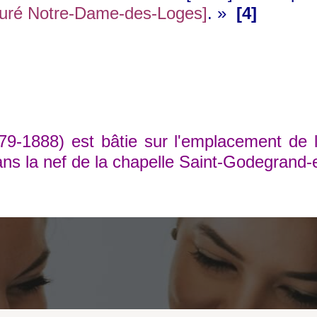
rieuré Notre-Dame-des-Loges]
. »
[4]
88) est bâtie sur l'emplacement de l'an
a nef de la chapelle Saint-Godegrand-et-Sa