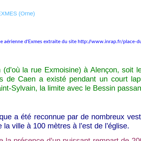
e aérienne d'Exmes extraite du site
http://www.inrap.fr/place-
 (d’où la rue Exmoisine) à Alençon, soit l
s de Caen a existé pendant un court laps 
t-Sylvain, la limite avec le Bessin passant
 a été reconnue par de nombreux vestiges
la ville à 100 mètres à l’est de l’église.
te
la présence d’un puissant rempart de 2