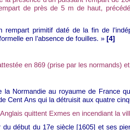
empart de près de 5 m de haut, précédé
empart primitif daté de la fin de l’indé
ormelle en l’absence de fouilles. »
[4]
stée en 869 (prise par les normands) et le
a Normandie au royaume de France que co
de Cent Ans qui la détrui
sit aux quatre cin
Anglais quittent Exmes en incendiant la vill
ir du début du 17e siècle [1605] et ses pie