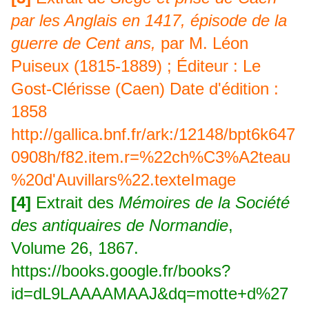
par les Anglais en 1417, épisode de la
guerre de Cent ans,
par M. Léon
Puiseux (1815-1889) ; Éditeur : Le
Gost-Clérisse (Caen) Date d'édition :
1858
http://gallica.bnf.fr/ark:/12148/bpt6k647
0908h/f82.item.r=%22ch%C3%A2teau
%20d'Auvillars%22.texteImage
[4]
Extrait des
Mémoires de la Société
des antiquaires de Normandie
,
Volume 26, 1867.
https://books.google.fr/books?
id=dL9LAAAAMAAJ&dq=motte+d%27