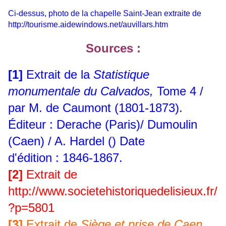
Ci-dessus, photo de la chapelle Saint-Jean extraite de
http://tourisme.aidewindows.net/auvillars.htm
Sources :
[1]
Extrait de la
Statistique
monumentale du Calvados,
Tome 4 /
par M. de Caumont (1801-1873).
Éditeur : Derache (Paris)/ Dumoulin
(Caen) / A. Hardel () Date
d'édition : 1846-1867.
[2]
Extrait de
http://www.societehistoriquedelisieux.fr/
?p=5801
[3]
Extrait de
Siège et prise de Caen