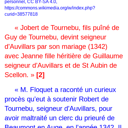
personnel, CC BY-SA 4.0,
https://commons.wikimedia.org/w/index.php?
curid=38577818
« Jobert de Tournebu, fils puîné de
Guy de Tournebu, devint seigneur
d’Auvillars par son mariage (1342)
avec Jeanne fille héritière de Guillaume
seigneur d’Auvillars et de St Aubin de
Scellon. »
[2]
« M. Floquet a raconté un curieux
procès qu’eut à soutenir Robert de
Tournebu, seigneur d’Auvillars, pour
avoir maltraité un clerc du prieuré de
Beaumont en Auge, en l’année 1342. Il