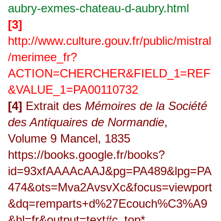
aubry-exmes-chateau-d-aubry.html
[3]
http://www.culture.gouv.fr/public/mistral
/merimee_fr?
ACTION=CHERCHER&FIELD_1=REF
&VALUE_1=PA00110732
[4]
Extrait des
Mémoires de la Société
des Antiquaires de Normandie
,
Volume 9 Mancel, 1835
https://books.google.fr/books?
id=93xfAAAAcAAJ&pg=PA489&lpg=PA
474&ots=Mva2AvsvXc&focus=viewport
&dq=remparts+d%27Ecouch%C3%A9
&hl=fr&output=text#c_top
*