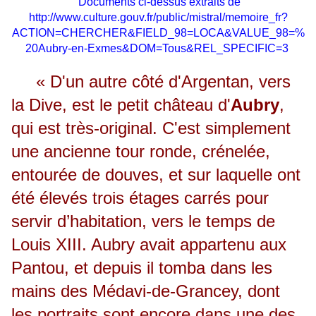
Documents ci-dessus extraits de
http://www.culture.gouv.fr/public/mistral/memoire_fr?
ACTION=CHERCHER&FIELD_98=LOCA&VALUE_98=%
20Aubry-en-Exmes&DOM=Tous&REL_SPECIFIC=3
« D'un autre côté d'Argentan, vers
la Dive, est le petit château d'
Aubry
,
qui est très-original. C'est simplement
une ancienne tour ronde, crénelée,
entourée de douves, et sur laquelle ont
été élevés trois étages carrés pour
servir d’habitation, vers le temps de
Louis XIII. Aubry avait appartenu aux
Pantou, et depuis il tomba dans les
mains des Médavi-de-Grancey, dont
les portraits sont encore dans une des