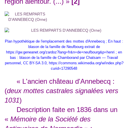
région alentour. (...) »
[2]
Plan hypothétique de l'emplacement des mottes d'Annebecq ; En haut :
blason de la famille de Neufbourg extrait de
https://gw.geneanet.org/zardoz?lang=fr&n=de+neufbourg&p=henri
; en
bas : blason de la famille de Chamborand par Chatsam — Travail
personnel, CC BY-SA 3.0,
https://commons.wikimedia.org/w/index.php?
curid=17290548
« L'ancien château d'Annebecq :
(
deux mottes castrales signalées vers
1031
)
Description faite en 1836 dans un
«
Mémoire de la Société des