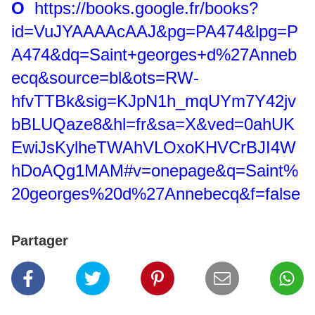
O
https://books.google.fr/books?
id=VuJYAAAAcAAJ&pg=PA474&lpg=P
A474&dq=Saint+georges+d%27Anneb
ecq&source=bl&ots=RW-
hfvTTBk&sig=KJpN1h_mqUYm7Y42jv
bBLUQaze8&hl=fr&s
a=X&ved=0ahUK
EwiJsKylheTWAhVLOxoKHVCrBJI4W
hDoAQg1MAM#v=onepage&q=Saint%
20georges%20d%27Annebecq&f=false
Partager