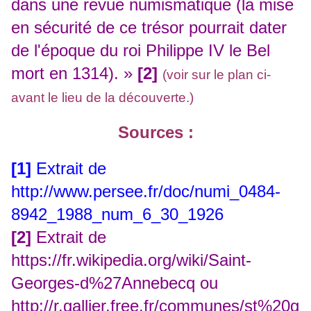
dans une revue numismatique (la mise
en sécurité de ce trésor pourrait dater
de l'époque du roi Philippe IV le Bel
mort en 1314). »
[2]
(voir sur le plan ci-
avant le lieu de la découverte.)
Sources :
[1]
Extrait de
http://www.persee.fr/doc/numi_0484-
8942_1988_num_6_30_1926
[2]
Extrait de
https://fr.wikipedia.org/wiki/Saint-
Georges-d%27Annebecq
ou
http://r.gallier.free.fr/communes/st%20g