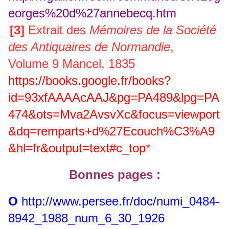
eorges%20d%27annebecq.htm
[3]
Extrait des
Mémoires de la Société
des Antiquaires de Normandie
,
Volume 9 Mancel, 1835
https://books.google.fr/books?
id=93xfAAAAcAAJ&pg=PA489&lpg=PA
474&ots=Mva2AvsvXc&focus=viewport
&dq=remparts+d%27Ecouch%C3%A9
&hl=fr&output=text#c_top
*
Bonnes pages :
O
http://www.persee.fr/doc/numi_0484-
8942_1988_num_6_30_1926