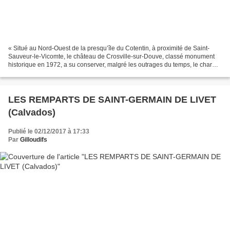
« Situé au Nord-Ouest de la presqu’île du Cotentin, à proximité de Saint-
Sauveur-le-Vicomte, le château de Crosville-sur-Douve, classé monument
historique en 1972, a su conserver, malgré les outrages du temps, le charme
et l’authenticité d’une demeure...
LES REMPARTS DE SAINT-GERMAIN DE LIVET
(Calvados)
Publié le 02/12/2017 à 17:33
Par
Gilloudifs