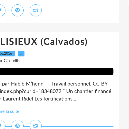
ISIEUX (Calvados)
06.2016
…
ar Gilloudifs
 par Habib M’henni — Travail personnel, CC BY-
/index.php?curid=18348072 " Un chantier financé
 Laurent Ridel Les fortifications...
ire la suite