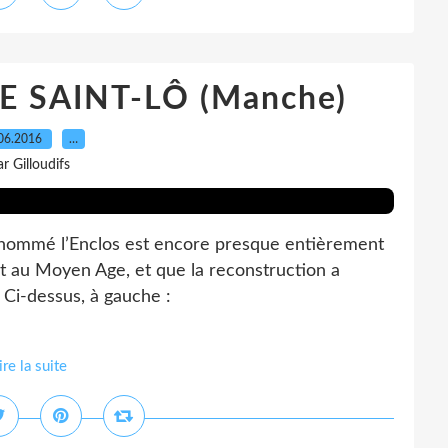
E SAINT-LÔ (Manche)
06.2016
…
ar Gilloudifs
dénommé l’Enclos est encore presque entièrement
nt au Moyen Age, et que la reconstruction a
 Ci-dessus, à gauche :
ire la suite