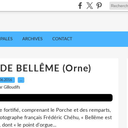
IPALES
ARCHIVES
CONTACT
DE BELLÊME (Orne)
06.2016
…
ar Gilloudifs
e fortifié, comprenant le Porche et des remparts,
hotographe français Frédéric Chéhu, « Bellême est
 dont « le point d'orgue...