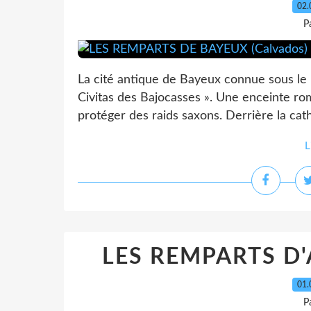
02.
P
La cité antique de Bayeux connue sous le 
Civitas des Bajocasses ». Une enceinte rom
protéger des raids saxons. Derrière la cath
L
LES REMPARTS D'
01.
P